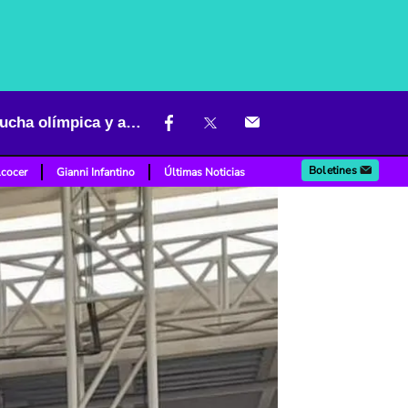
Risaralda suma siete medallas en el Nacional Interligas Sub-23 de lucha olímpica y asegura cupos al Panamericano de Perú
Boletines
lcocer
Gianni Infantino
Últimas Noticias