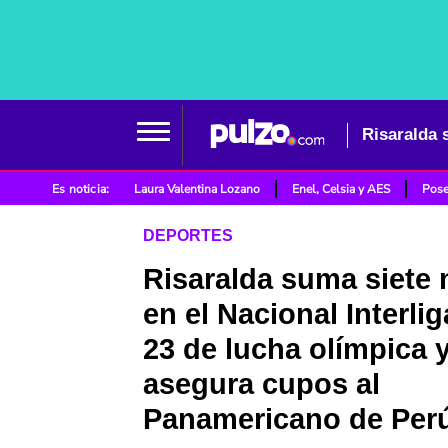
Es noticia:
Laura Valentina Lozano
Enel, Celsia y AES
Pose
DEPORTES
Risaralda suma siete 
en el Nacional Interli
23 de lucha olímpica 
asegura cupos al
Panamericano de Per