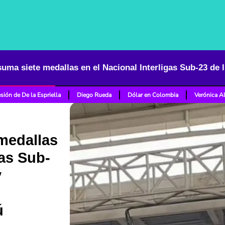
sión de De la Espriella
Diego Rueda
Dólar en Colombia
Verónica A
medallas
gas Sub-
y
ú