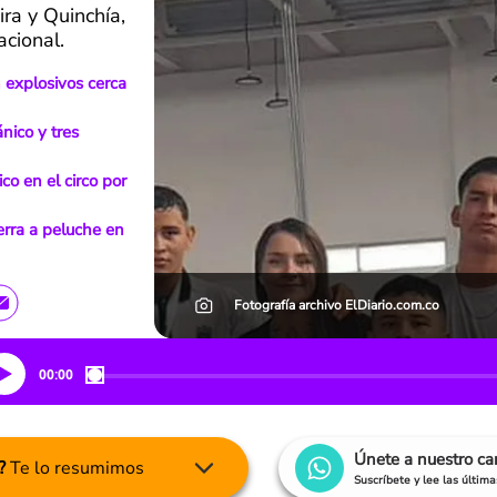
ira y Quinchía,
acional.
 explosivos cerca
nico y tres
o en el circo por
erra a peluche en
Fotografía archivo ElDiario.com.co
00:00
Únete a nuestro c
?
Te lo resumimos
Suscríbete y lee las últim