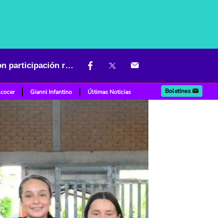
Inician las fases municipales de los Juegos Intercolegiados 2026 con participación récord de estudiantes en todo el país
Boletines
lcocer
Gianni Infantino
Últimas Noticias