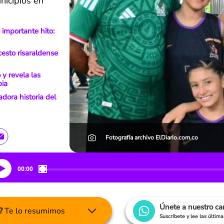
nicipios en
 importante hito:
cesto risaraldense
 y revela las
bia
dora historia del
Fotografía archivo ElDiario.com.co
00:00
Únete a nuestro c
?
Te lo resumimos
Suscríbete y lee las últim