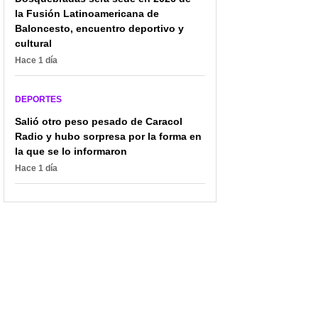
la Fusión Latinoamericana de
Baloncesto, encuentro deportivo y
cultural
Hace 1 día
DEPORTES
Salió otro peso pesado de Caracol
Radio y hubo sorpresa por la forma en
la que se lo informaron
Pereira acoge el
Murió histórico jugador
Hace 1 día
Campeonato Nacional
de la NBA que marcó
Interligas de Clavados,
importante hito:
clave para definir la
"Cambió vidas y fue
selección de Colombia
inspiración"