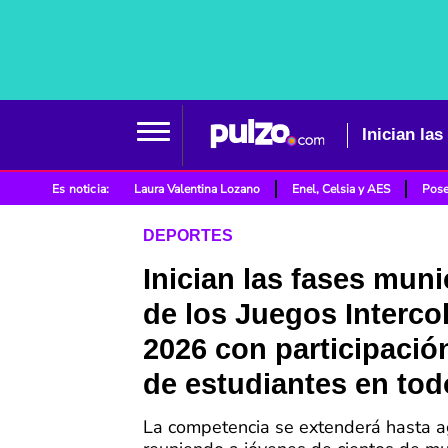
Es noticia:
Laura Valentina Lozano
Enel, Celsia y AES
Pose
DEPORTES
Inician las fases muni
de los Juegos Interco
2026 con participació
de estudiantes en tod
La competencia se extenderá hasta a