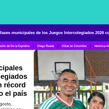
sión de De la Espriella
Diego Rueda
Dólar en Colombia
Verónica A
cipales
legiados
n récord
o el país
gosto,