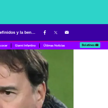
Selección Colombia afina detalles rumbo al Mundial 2026: rivales definidos y la bendición de Higuita
Boletines
lcocer
Gianni Infantino
Últimas Noticias