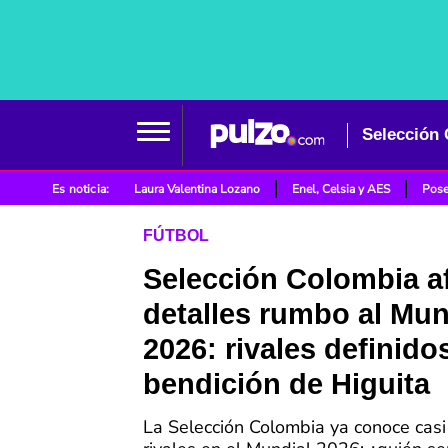
Es noticia:
Laura Valentina Lozano
Enel, Celsia y AES
Pose
FÚTBOL
Selección Colombia a
detalles rumbo al Mun
2026: rivales definidos
bendición de Higuita
La Selección Colombia ya conoce casi