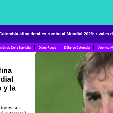
sión de De la Espriella
Diego Rueda
Dólar en Colombia
Verónica A
fina
dial
 y la
 todos sus