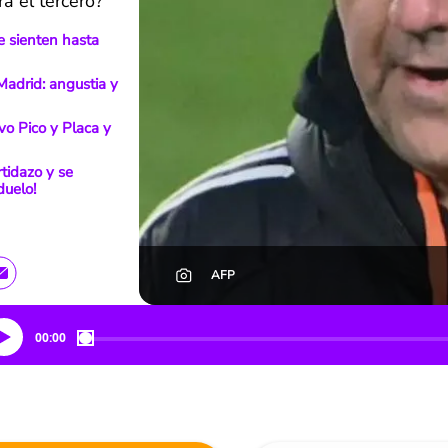
á el tercero?
e sienten hasta
adrid: angustia y
vo Pico y Placa y
tidazo y se
duelo!
AFP
00:00