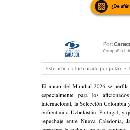
¿De afán
Por:
Carac
Compañía líde
Este artículo fue curado por pulzo
M
El inicio del Mundial 2026 se perfil
especialmente para los aficionado
internacional, la Selección Colombia y
enfrentará a Uzbekistán, Portugal, y q
repechaje entre Nueva Caledonia, J
aproxima la fecha y, en este contexto,