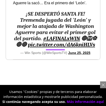
Aguerre la sacó… Era el primero del ‘León’.
¡SE DESPERTÓ SANTA FE!
Tremenda jugada del 'León' y
mejor la atajada de Washington
Aguerre para evitar el primer gol
del partido.
#LAFINALxWIN
🔴🦁⚽
🔴🔵
pic.twitter.com/dA6kniHLVs
— Win Sports (@WinSportsTV)
June 25, 2025
Usamos "Cookies" propias y de terceros para elaborar
8:05 p.m
información estadística y mostrarle publicidad personalizada.
Si continúa navegando acepta su uso.
Más información aquí