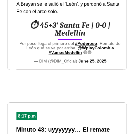
A Brayan se le salió el ‘León’, y perdonó a Santa
Fe con el arco solo.
⏱️ 45+3' Santa Fe | 0-0 |
Medellín
Por poco llega el primero del
#Poderoso
. Remate de
León qué se va por arriba.
@WplayColombia
#VamosMedellín
🔴🔵
— DIM (@DIM_Oficial)
June 25, 2025
8:17 p.m
Minuto 43: uyyyyyyy… El remate