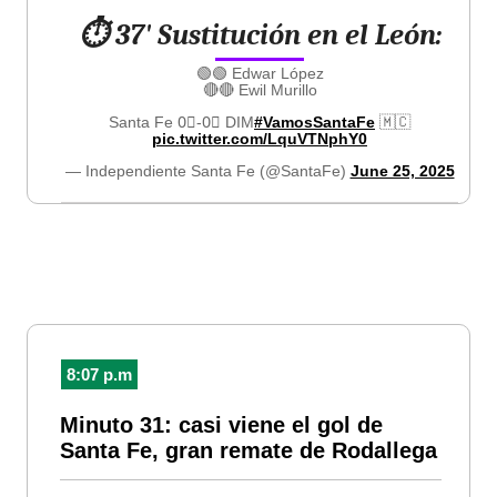
⏱ 37' Sustitución en el León:
🟢🟢 Edwar López
🔴🔴 Ewil Murillo
Santa Fe 0⃣-0⃣ DIM
#VamosSantaFe
🇲🇨
pic.twitter.com/LquVTNphY0
— Independiente Santa Fe (@SantaFe)
June 25, 2025
8:07 p.m
Minuto 31: casi viene el gol de
Santa Fe, gran remate de Rodallega