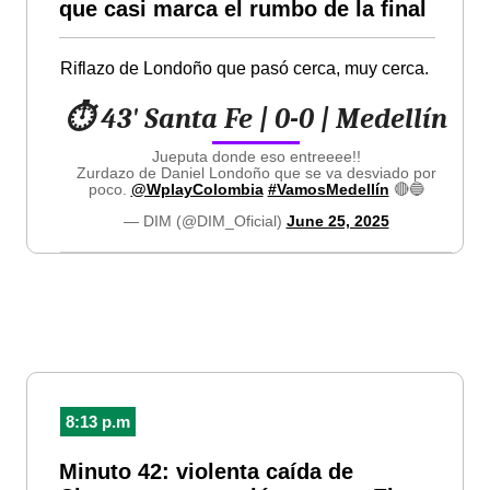
que casi marca el rumbo de la final
Riflazo de Londoño que pasó cerca, muy cerca.
⏱️ 43' Santa Fe | 0-0 | Medellín
Jueputa donde eso entreeee!!
Zurdazo de Daniel Londoño que se va desviado por
poco.
@WplayColombia
#VamosMedellín
🔴🔵
— DIM (@DIM_Oficial)
June 25, 2025
8:13 p.m
Minuto 42: violenta caída de