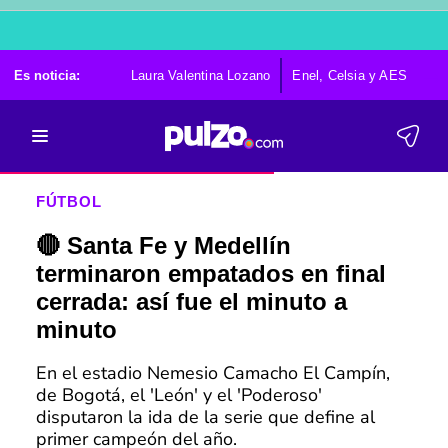
Es noticia:
Laura Valentina Lozano
Enel, Celsia y AES
Po
FÚTBOL
🔴 Santa Fe y Medellín
terminaron empatados en final
cerrada: así fue el minuto a
minuto
En el estadio Nemesio Camacho El Campín,
de Bogotá, el 'León' y el 'Poderoso'
disputaron la ida de la serie que define al
primer campeón del año.