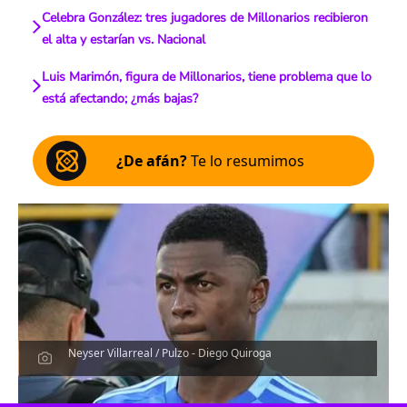
Celebra González: tres jugadores de Millonarios recibieron
el alta y estarían vs. Nacional
Luis Marimón, figura de Millonarios, tiene problema que lo
está afectando; ¿más bajas?
¿De afán?
Te lo resumimos
Neyser Villarreal / Pulzo - Diego Quiroga
Escucha el artículo