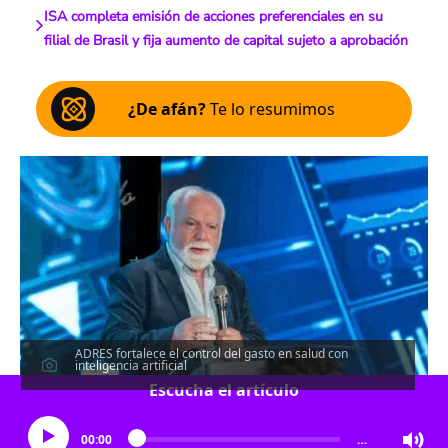
ISA completa emisión de acciones preferenciales en su
filial de Brasil y fija aumento de capital sujeto a aprobación
¿De afán?
Te lo resumimos
ADRES fortalece el control del gasto en salud con
inteligencia artificial
Escucha el artículo
00:00
…