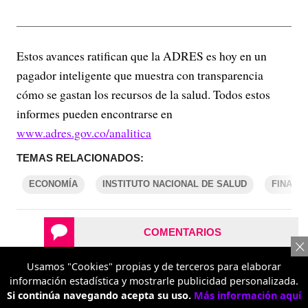
Estos avances ratifican que la ADRES es hoy en un
pagador inteligente que muestra con transparencia
cómo se gastan los recursos de la salud. Todos estos
informes pueden encontrarse en
www.adres.gov.co/analitica
TEMAS RELACIONADOS:
ECONOMÍA
INSTITUTO NACIONAL DE SALUD
FINANZ
COMENTARIOS
Usamos "Cookies" propias y de terceros para elaborar
REPORTAR UN ERROR
información estadística y mostrarle publicidad personalizada.
Si continúa navegando acepta su uso.
Más información aquí