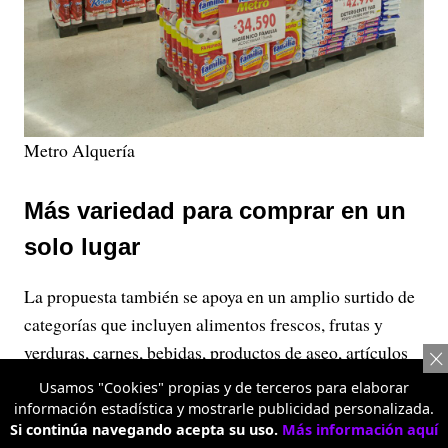
Metro Alquería
Más variedad para comprar en un
solo lugar
La propuesta también se apoya en un amplio surtido de
categorías que incluyen alimentos frescos, frutas y
verduras, carnes, bebidas, productos de aseo, artículos
para el hogar y tecnología.
Usamos "Cookies" propias y de terceros para elaborar
información estadística y mostrarle publicidad personalizada.
A esto se suma la presencia de marcas reconocidas,
Si continúa navegando acepta su uso.
Más información aquí