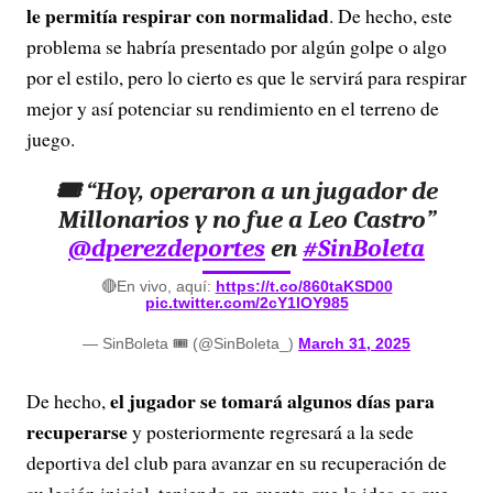
le permitía respirar con normalidad
. De hecho, este
problema se habría presentado por algún golpe o algo
por el estilo, pero lo cierto es que le servirá para respirar
mejor y así potenciar su rendimiento en el terreno de
juego.
🎟️ “Hoy, operaron a un jugador de
Millonarios y no fue a Leo Castro”
@dperezdeportes
en
#SinBoleta
🔴En vivo, aquí:
https://t.co/860taKSD00
pic.twitter.com/2cY1lOY985
— SinBoleta 🎟 (@SinBoleta_)
March 31, 2025
el jugador se tomará algunos días para
De hecho,
recuperarse
y posteriormente regresará a la sede
deportiva del club para avanzar en su recuperación de