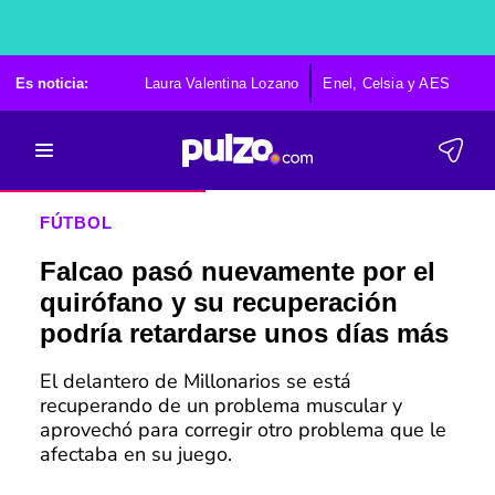
Es noticia:
Laura Valentina Lozano
Enel, Celsia y AES
Po
FÚTBOL
Falcao pasó nuevamente por el
quirófano y su recuperación
podría retardarse unos días más
El delantero de Millonarios se está
recuperando de un problema muscular y
aprovechó para corregir otro problema que le
afectaba en su juego.