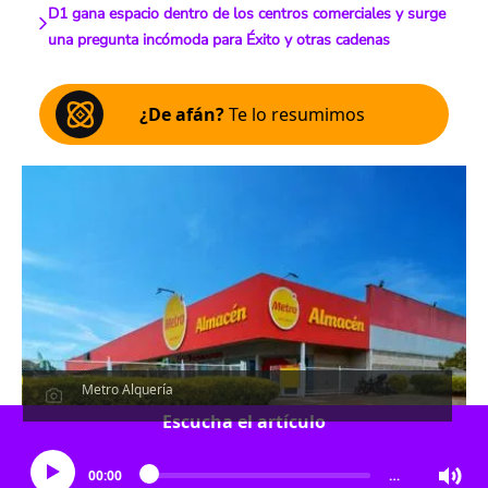
D1 gana espacio dentro de los centros comerciales y surge
una pregunta incómoda para Éxito y otras cadenas
¿De afán?
Te lo resumimos
Metro Alquería
Escucha el artículo
00:00
…