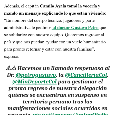
Camilo Ayala tomó la vocería y
Además, el capitán
mandó un mensaje explicando lo que están viviendo
:
“En nombre del cuerpo técnico, jugadores y parte
al doctor Gustavo Petro
administrativa le pedimos
que
se solidarice con nuestro equipo. Queremos regresar al
país y que nos puedan ayudar con un vuelo humanitario
para pronto retornar y estar con nuestra familias”,
expresó.
⚠️⚠️ Hacemos un llamado respetuoso al
Dr.
@petrogustavo
, la
@CancilleriaCol
,
@MinDeporteCol
para gestionar el
pronto regreso de nuestra delegación
quienes se encuentran en suspenso en
territorio peruano tras las
manifestaciones sociales ocurridas en
este país.
pic.twitter.com/AmIppQks9e