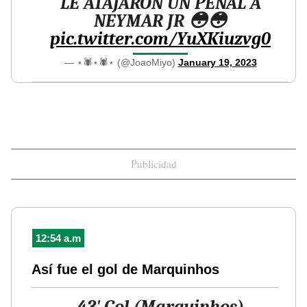
LE ATAJARON UN PENAL A
NEYMAR JR 😳😳
pic.twitter.com/YuXKiuzvg0
— ⋆🕷️⋆🕷️⋆ (@JoaoMiyo)
January 19, 2023
Publicidad
12:54 a.m
Así fue el gol de Marquinhos
43' Gol (Marquinhos)