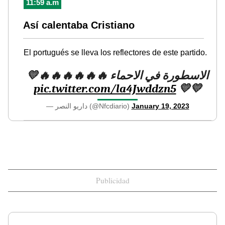
11:59 a.m
Así calentaba Cristiano
El portugués se lleva los reflectores de este partido.
الاسطورة في الاحماء 🔥🔥🔥🔥🔥🔥💛
pic.twitter.com/la4Jwddzn5
💛💛
— داريو النصر (@Nfcdiario)
January 19, 2023
Publicidad