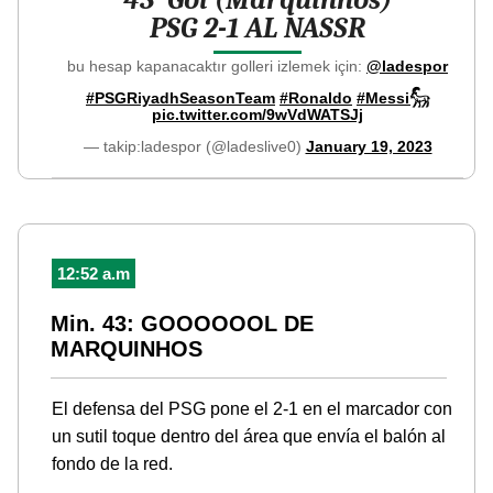
PSG 2-1 AL NASSR
bu hesap kapanacaktır golleri izlemek için:
@ladespor
#PSGRiyadhSeasonTeam
#Ronaldo
#Messi𓃵
pic.twitter.com/9wVdWATSJj
— takip:ladespor (@ladeslive0)
January 19, 2023
12:52 a.m
Min. 43: GOOOOOOL DE
MARQUINHOS
El defensa del PSG pone el 2-1 en el marcador con
un sutil toque dentro del área que envía el balón al
fondo de la red.