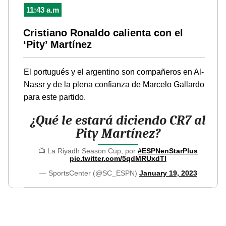
11:43 a.m
Cristiano Ronaldo calienta con el
‘Pity’ Martínez
El portugués y el argentino son compañeros en Al-
Nassr y de la plena confianza de Marcelo Gallardo
para este partido.
¿Qué le estará diciendo CR7 al
Pity Martínez?
📺 La Riyadh Season Cup, por
#ESPNenStarPlus
pic.twitter.com/5qdMRUxdTl
— SportsCenter (@SC_ESPN)
January 19, 2023