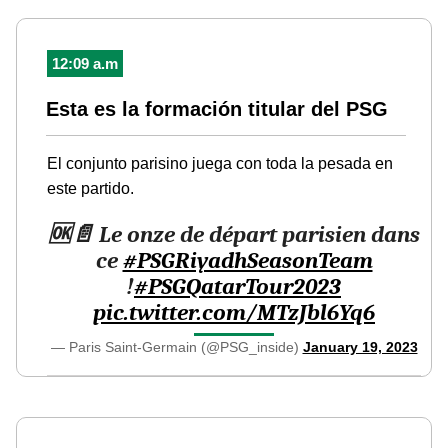
12:09 a.m
Esta es la formación titular del PSG
El conjunto parisino juega con toda la pesada en
este partido.
🆗📄 Le onze de départ parisien dans
ce
#PSGRiyadhSeasonTeam
!
#PSGQatarTour2023
pic.twitter.com/MTzJbl6Yq6
— Paris Saint-Germain (@PSG_inside)
January 19, 2023