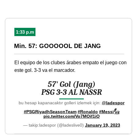
1:33 p.m
Min. 57: GOOOOOL DE JANG
El equipo de los clubes árabes empato el juego con
este gol. 3-3 va el marcador.
57' Gol (Jang)
PSG 3-3 AL NASSR
bu hesap kapanacaktır golleri izlemek için:
@ladespor
#PSGRiyadhSeasonTeam
#Ronaldo
#Messi𓃵
pic.twitter.com/Vo7MOif1iO
— takip:ladespor (@ladeslive0)
January 19, 2023