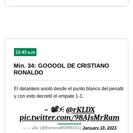
12:43 a.m
Min. 34: GOOOOL DE CRISTIANO
RONALDO
El delantero anotó desde el punto blanco del penalti
y con esto decretó el empate 1-1.
– 📽️⚡️:
@rKLDX
pic.twitter.com/98AJsMrRam
— – خالد (@Esmeral85998161)
January 19, 2023