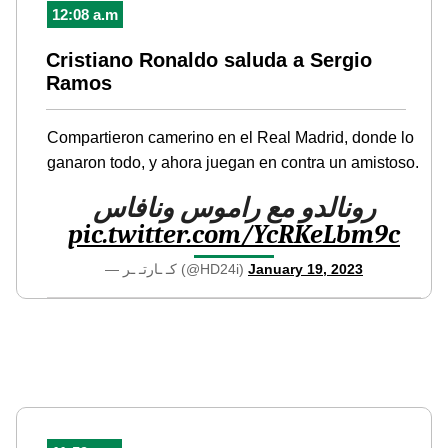
12:08 a.m
Cristiano Ronaldo saluda a Sergio
Ramos
Compartieron camerino en el Real Madrid, donde lo
ganaron todo, y ahora juegan en contra un amistoso.
رونالدو مع راموس ونافاس
pic.twitter.com/YcRKeLbm9c
— كـ ـارتـ ـر (@HD24i)
January 19, 2023