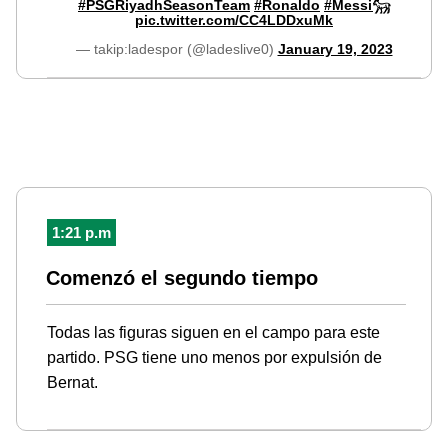
#PSGRiyadhSeasonTeam
#Ronaldo
#Messi𓃵
pic.twitter.com/CC4LDDxuMk
— takip:ladespor (@ladeslive0)
January 19, 2023
1:21 p.m
Comenzó el segundo tiempo
Todas las figuras siguen en el campo para este
partido. PSG tiene uno menos por expulsión de
Bernat.