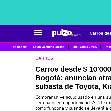
Carros des
Es noticia:
Laura Valentina Lozano
Enel, Celsia y AES
Pose
CARROS
Carros desde $ 10’000
Bogotá: anuncian atra
subasta de Toyota, Ki
Comprar un vehículo usado en una s
ser una buena oportunidad. Acá le e
cómo funciona y cuándo se llevará a 