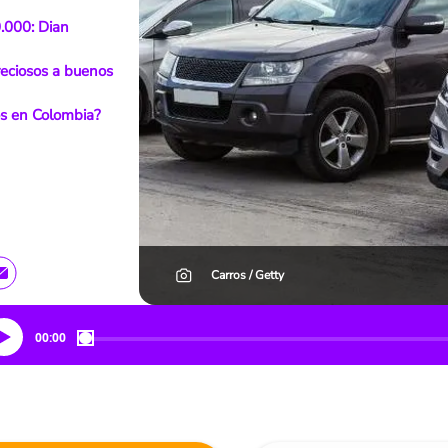
.000: Dian
reciosos a buenos
os en Colombia?
Carros / Getty
00:00