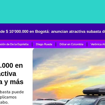
de $ 10’000.000 en Bogotá: anuncian atractiva subasta d
sión de De la Espriella
Diego Rueda
Dólar en Colombia
Verónica A
.000 en
ctiva
a y más
ubasta puede
xplicamos
cabo.