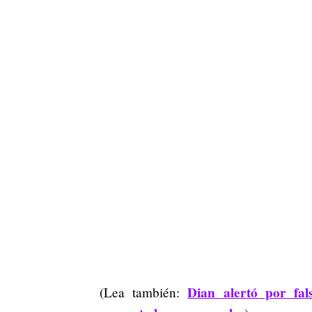
Dian alertó por fal
(Lea también: