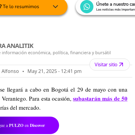
Únete a nuestro c
?
Te lo resumimos
Las noticias más important
A ANALITIK
 información económica, política, financiera y bursátil
Visitar sitio
n Alfonso
May 21, 2025 - 12:41 pm
se llegará a cabo en Bogotá el 29 de mayo con una
subastarán más de 50
o Veraniego. Para esta ocasión,
orías del mercado.
PULZO
Discover
gue a
en