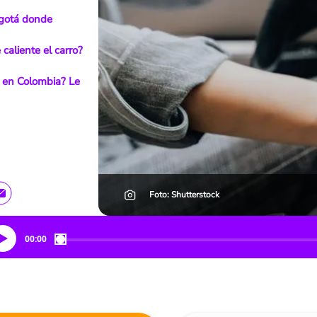
ogotá donde
caliente el carro?
d en Colombia? Le
Foto: Shutterstock
00:00