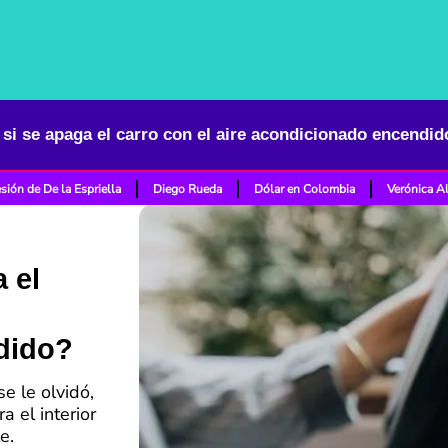
si se apaga el carro con el aire acondicionado encendid
sión de De la Espriella
Diego Rueda
Dólar en Colombia
Verónica A
 el
dido?
e le olvidó,
 el interior
e.