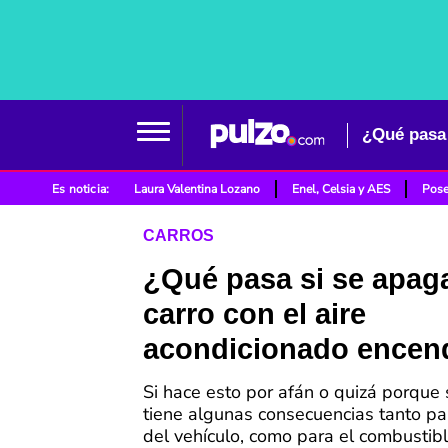
¿Qué pasa 
Es noticia:
Laura Valentina Lozano
Enel, Celsia y AES
Pose
CARROS
¿Qué pasa si se apaga
carro con el aire
acondicionado encen
Si hace esto por afán o quizá porque s
tiene algunas consecuencias tanto para
del vehículo, como para el combustibl