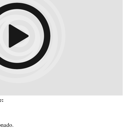
e:
onado.