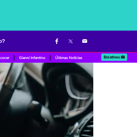
o?
Boletines
lcocer
Gianni Infantino
Últimas Noticias