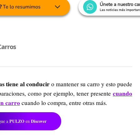
Únete a nuestro c
?
Te lo resumimos
Las noticias más important
Carros
s tiene al conducir
o mantener su carro y esto puede
cuando
reparaciones, como por ejemplo, tener presente
un carro
cuando lo compra, entre otras más.
PULZO
Discover
gue a
en