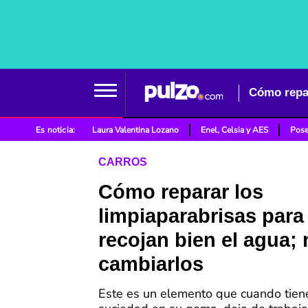
Cómo repar
Es noticia:
Laura Valentina Lozano
Enel, Celsia y AES
Pose
CARROS
Cómo reparar los
limpiaparabrisas para
recojan bien el agua; 
cambiarlos
Este es un elemento que cuando tie