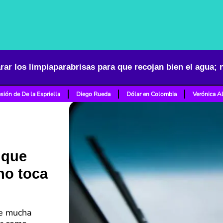
ar los limpiaparabrisas para que recojan bien el agua; 
sión de De la Espriella
Diego Rueda
Dólar en Colombia
Verónica A
 que
no toca
ne mucha