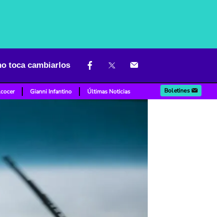
no toca cambiarlos
Boletines
lcocer
Gianni Infantino
Últimas Noticias