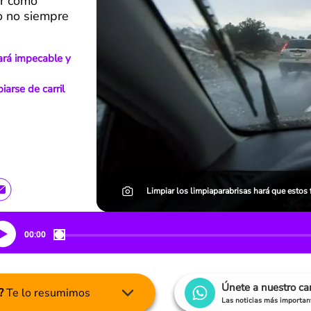
ar como
o no siempre
dará impecable y
arse de carril
Limpiar los limpiaparabrisas hará que estos 
00:00
Únete a nuestro c
?
Te lo resumimos
Las noticias más important