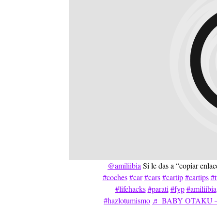
@amiliibia
Si le das a “copiar e
#coches
#car
#cars
#cartip
#cartips
#t
#lifehacks
#parati
#fyp
#amiliibia
#hazlotumismo
♬ BABY OTAKU – Pa