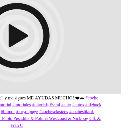
nlace” y me sigues ME AYUDAS MUCHO! ❤️🚗
#coche
utorial
#tutoriales
#tutorials
#viral
#auto
#autos
#lifehack
#humor
#foryoupage
#cochesclasicos
#cochestiktok
blo Pesadilla & Polimá Westcoast & Nickoog Clk &
Fran C