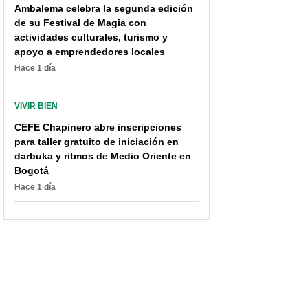
Ambalema celebra la segunda edición
de su Festival de Magia con
actividades culturales, turismo y
apoyo a emprendedores locales
Hace 1 día
VIVIR BIEN
Horóscopo gratis de hoy
Horóscopo de hoy 4 de
para su signo zodiacal:
agosto: ¿Qué le deparan
CEFE Chapinero abre inscripciones
las predicciones más
los astros en el amor?
para taller gratuito de iniciación en
candentes
darbuka y ritmos de Medio Oriente en
Bogotá
Hace 1 día