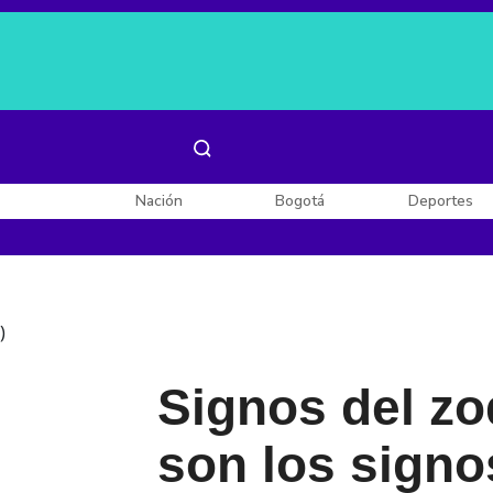
Es noticia:
Laura Valentina Lozano
Enel, Celsia y AES
Nación
Bogotá
Deportes
)
Signos del zo
son los signo