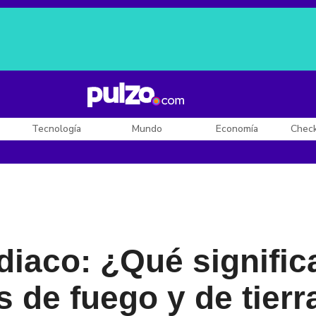
Posesión de De la Espriella
Diego Rueda
Dólar en Colombia
Tecnología
Mundo
Economía
Chec
diaco: ¿Qué signifi
s de fuego y de tierr