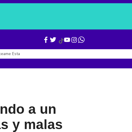
Verónica Alcocer
Gianni Infantino
Boletines
Últimas Noticias
keame Esta
ndo a un
as y malas