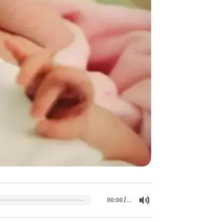
/
…
00:00