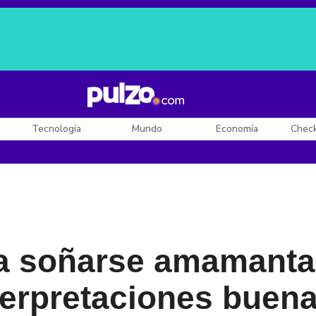
Posesión de De la Espriella
Diego Rueda
Dólar en Colombia
Tecnología
Mundo
Economía
Chec
ca soñarse amamanta
terpretaciones buen