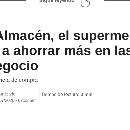
Sigue leyendo
 Almacén, el superm
a ahorrar más en la
egocio
encia de compra
ualizado:
Tiempo de lectura:
3 min
07/2026 - 02:53 pm
ENVIAR
SÍGUENOS EN
GOOGLE NEWS