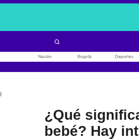
Es noticia:
Laura Valentina Lozano
Enel, Celsia y AES
Nación
Bogotá
Deportes
)
¿Qué signifi
bebé? Hay in