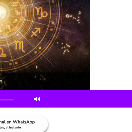
w
…
anal en WhatsApp
es, al instante