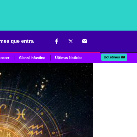
l mes que entra
Boletines
lcocer
Gianni Infantino
Últimas Noticias