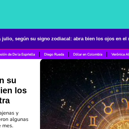
á julio, según su signo zodiacal: abra bien los ojos en e
sión de De la Espriella
Diego Rueda
Dólar en Colombia
Verónica A
ún su
ien los
tra
ajenas y
eron algunas
e mes.