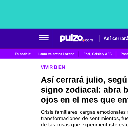
Así cerrar
Es noticia:
Laura Valentina Lozano
Enel, Celsia y AES
Pose
VIVIR BIEN
Así cerrará julio, seg
signo zodiacal: abra b
ojos en el mes que en
Crisis familiares, cargas emocionales 
transformaciones de sentimientos, fu
de las cosas que experimentaste est