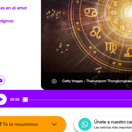
es en el amor
signos:
Getty Images - Thanumporn Thongkongkae
00:00
Únete a nuestro c
?
Te lo resumimos
Las noticias más important