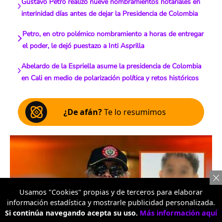
Gustavo Petro realizó nueve nombramientos notariales en
interinidad días antes de dejar la Presidencia de Colombia
Petro, en otro polémico nombramiento a horas de entregar
el poder, le dejó puestazo a Inti Asprilla
Abelardo de la Espriella asume la presidencia de Colombia
en Cali en medio de polarización política y retos históricos
¿De afán?
Te lo resumimos
Usamos "Cookies" propias y de terceros para elaborar
información estadística y mostrarle publicidad personalizada.
Si continúa navegando acepta su uso.
Más información aquí