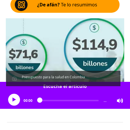
¿De afán?
Te lo resumimos
Presupuesto para la salud en Colombia
Escucha el artículo
00:00
…