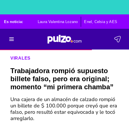
Es noticia:
Laura Valentina Lozano
Enel, Celsia y AES
Po
VIRALES
Trabajadora rompió supuesto
billete falso, pero era original;
momento “mi primera chamba”
Una cajera de un almacén de calzado rompió
un billete de $ 100.000 porque creyó que era
falso, pero resultó estar equivocada y le tocó
arreglarlo.