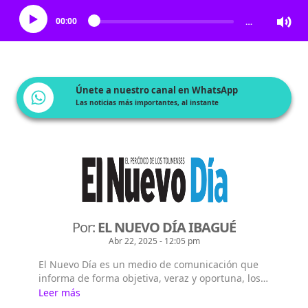
00:00
…
Únete a nuestro canal en WhatsApp
Las noticias más importantes, al instante
Por:
EL NUEVO DÍA IBAGUÉ
Abr 22, 2025 - 12:05 pm
El Nuevo Día es un medio de comunicación que
informa de forma objetiva, veraz y oportuna, los
sucesos de actualidad en Ibagué, el Tolima,
Leer más
Colombia y el Mundo.