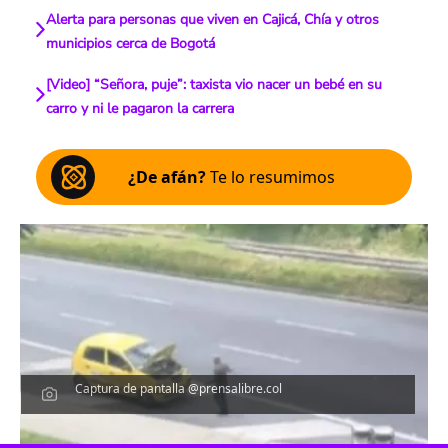
Alerta para personas que viven en Cajicá, Chía y otros
municipios cerca de Bogotá
[Video] “Señora, puje”: taxista vio nacer un bebé en su
carro y ni le pagaron la carrera
¿De afán?
Te lo resumimos
Captura de pantalla @prensalibre.col
Escucha el artículo