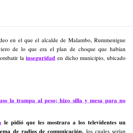
 video en el que el alcalde de Malambo, Rummenigue
iciero de lo que era el plan de choque que habían
inseguridad
combatir la
en dicho municipio, ubicado
uso la trampa al peso; hizo silla y mesa para no
a
le pidió que les mostrara a los televidentes un
tema de radios de comunicación,
los cuales serían