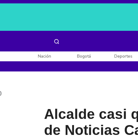
Es noticia:
Laura Valentina Lozano
Enel, Celsia y AES
Nación
Bogotá
Deportes
)
Alcalde casi 
de Noticias C