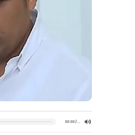
/
…
00:00