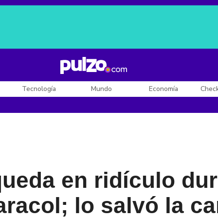
Posesión de De la Espriella
Diego Rueda
Dólar en Colombia
Tecnología
Mundo
Economía
Chec
queda en ridículo du
aracol; lo salvó la 