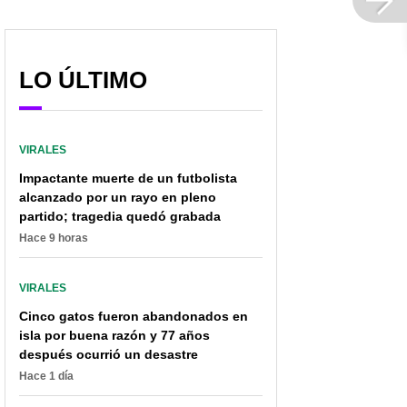
LO ÚLTIMO
VIRALES
Impactante muerte de un futbolista
alcanzado por un rayo en pleno
partido; tragedia quedó grabada
Hace 9 horas
VIRALES
Cinco gatos fueron abandonados en
isla por buena razón y 77 años
Aída Victoria Merlano
Hombre que fue linchado
después ocurrió un desastre
(borracha) hizo ‘show’ en
y dado por muerto por
Hace 1 día
la calle; policía se rio y la
las autoridades,
dejó seguir
sobrevivió; ya hay