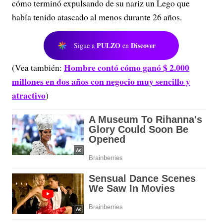
cómo terminó expulsando de su nariz un Lego que
había tenido atascado al menos durante 26 años.
PULZO
Discover
Sigue a
en
Hombre contó cómo ganó $ 2.000
(Vea también:
millones en dos años con negocio muy sencillo y
atractivo
)