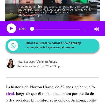
Imagen de hombre que tuvo Lego en su nariz (círculo) e
imagen referencial de Lego a propósito de historia viral /
Foto de Shutterstock (fondo) e Instagram
@bigoompalumpia
Escucha el artículo
00:00
…
Únete a nuestro canal en WhatsApp
Las noticias más importantes, al instante
Escrito por:
Valeria Arias
Redactora
Sep 15, 2024 - 4:33 pm
La historia de Norton Havoc, de 32 años, se ha vuelto
viral
, luego de que él mismo la contara por medio de
redes sociales. El hombre, residente de Arizona, contó