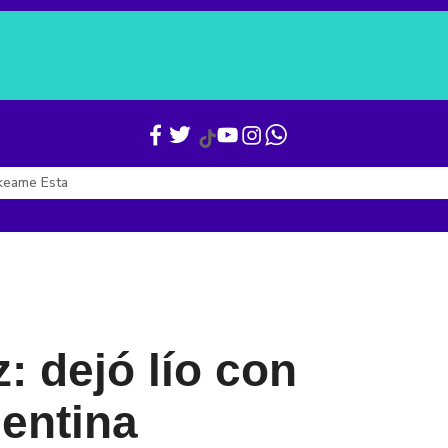
Verónica Alcocer
Gianni Infantino
Boletines
Últimas Noticias
keame Esta
: dejó lío con
entina