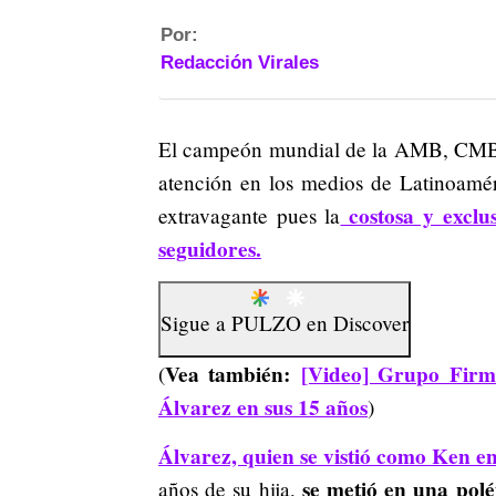
Por:
Redacción Virales
El campeón mundial de la AMB, CMB, 
atención en los medios de Latinoamér
costosa y exclu
extravagante pues la
seguidores.
Sigue a
PULZO
en
Discover
Vea también:
[Video] Grupo Firme
(
Álvarez en sus 15 años
)
Álvarez, quien se vistió como Ken en
se metió en una polé
años de su hija,