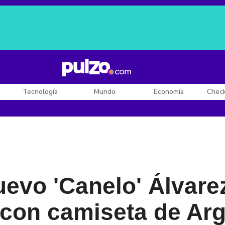
Posesión de De la Espriella
Diego Rueda
Dólar en Colombia
Tecnología
Mundo
Economía
Chec
evo 'Canelo' Álvarez
con camiseta de Arg