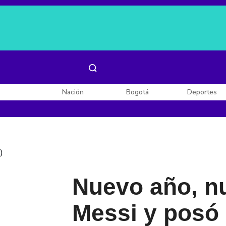
Es noticia:
Laura Valentina Lozano
Enel, Celsia y AES
Nación
Bogotá
Deportes
)
Nuevo año, nu
Messi y posó 