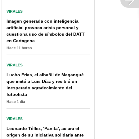
VIRALES
Imagen generada con inteligencia
artificial provoca crisis personal y
cuestiona uso de símbolos del DATT
en Cartagena
Hace 11 horas
[Video] 'Canelo' Álvarez
COVID-19 hace su
VIRALES
le celebró a su hija al
Navidad en Colombia:
Lucho Frías, el albañil de Magangué
estilo 'Barbie'; hasta se
aumentan contagios en
que imitó a Luis Díaz y recibió un
disfrazó de Ken
niños y adultos mayores
inesperado agradecimiento del
futbolista
Hace 1 día
VIRALES
Leonardo Téllez, ‘Panita’, aclara el
origen de su iniciativa solidaria ante