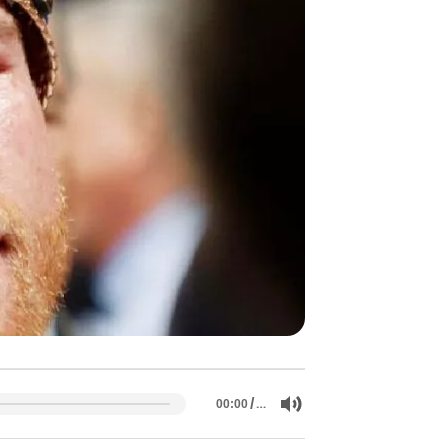
/
…
00:00