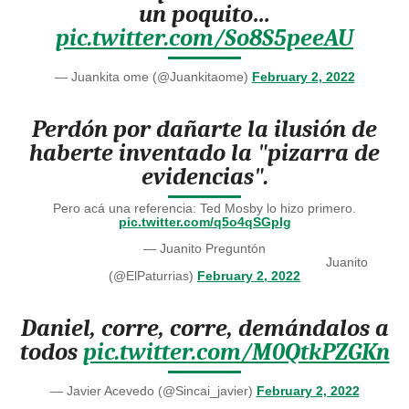
un poquito…
pic.twitter.com/So8S5peeAU
— Juankita ome (@Juankitaome)
February 2, 2022
Perdón por dañarte la ilusión de
haberte inventado la "pizarra de
evidencias".
Pero acá una referencia: Ted Mosby lo hizo primero.
pic.twitter.com/q5o4qSGpIg
— Juanito Preguntón
ᅠᅠᅠᅠᅠᅠᅠᅠᅠᅠᅠᅠᅠᅠᅠᅠᅠᅠᅠᅠᅠᅠᅠᅠJuanito
(@ElPaturrias)
February 2, 2022
Daniel, corre, corre, demándalos a
todos
pic.twitter.com/M0QtkPZGKn
— Javier Acevedo (@Sincai_javier)
February 2, 2022