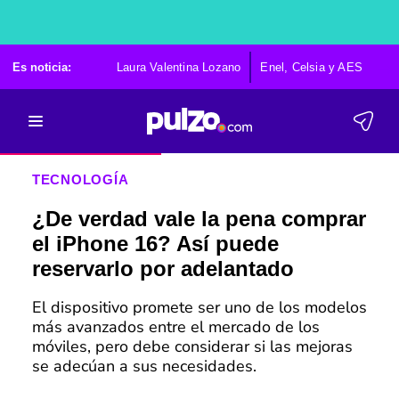
Es noticia:
Laura Valentina Lozano
Enel, Celsia y AES
Po
TECNOLOGÍA
¿De verdad vale la pena comprar
el iPhone 16? Así puede
reservarlo por adelantado
El dispositivo promete ser uno de los modelos
más avanzados entre el mercado de los
móviles, pero debe considerar si las mejoras
se adecúan a sus necesidades.