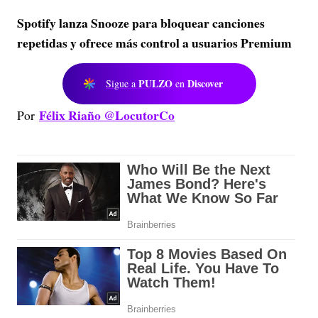
Spotify lanza Snooze para bloquear canciones
repetidas y ofrece más control a usuarios Premium
PULZO
Discover
Sigue a
en
Félix Riaño @LocutorCo
Por