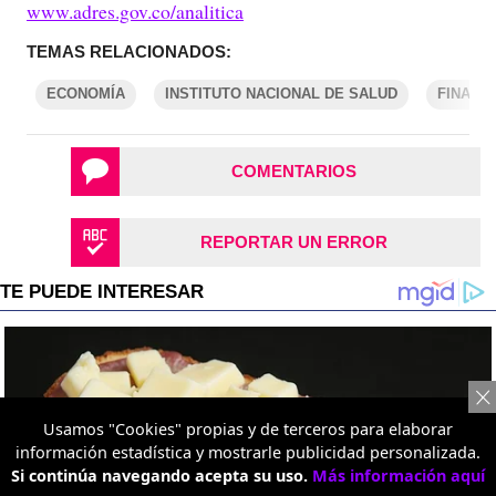
www.adres.gov.co/analitica
TEMAS RELACIONADOS:
ECONOMÍA
INSTITUTO NACIONAL DE SALUD
FINANZ
COMENTARIOS
REPORTAR UN ERROR
Usamos "Cookies" propias y de terceros para elaborar
información estadística y mostrarle publicidad personalizada.
Si continúa navegando acepta su uso.
Más información aquí