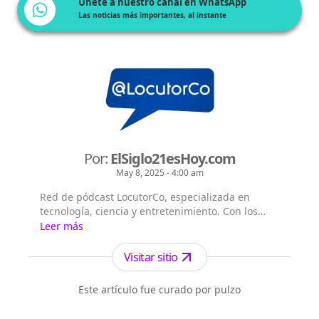
Únete a nuestro canal en WhatsApp
Las noticias más importantes, al instante
Por:
ElSiglo21esHoy.com
May 8, 2025 - 4:00 am
Red de pódcast LocutorCo, especializada en
tecnología, ciencia y entretenimiento. Con los
siguientes títulos pódcast: - El Siglo 21 es Hoy -
Leer más
Flash Diario - Lecturas Misteriosas - EntreVistas
Visitar sitio
Este artículo fue curado por pulzo