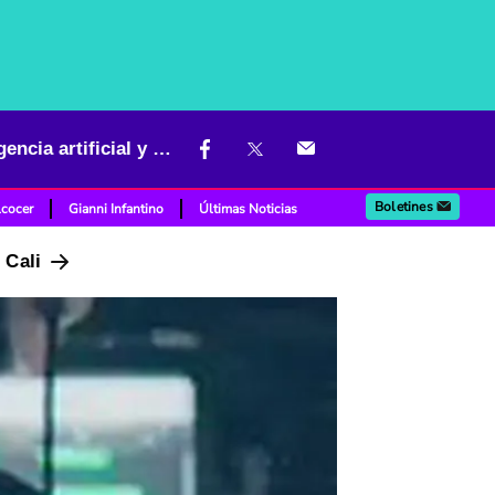
Apple Music revela el alcance real de la música generada por inteligencia artificial y detalla sus nuevas medidas de transparencia
Boletines
lcocer
Gianni Infantino
Últimas Noticias
n Cali