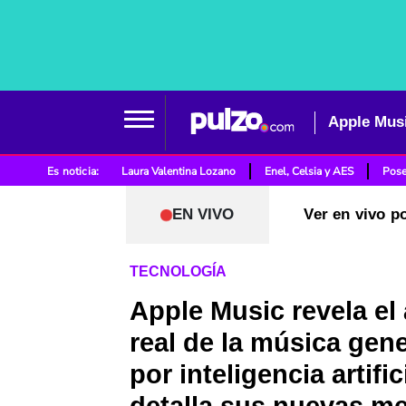
Es noticia:
Laura Valentina Lozano
Enel, Celsia y AES
Pose
EN VIVO
Ver en vivo p
TECNOLOGÍA
Apple Music revela el
real de la música gen
por inteligencia artific