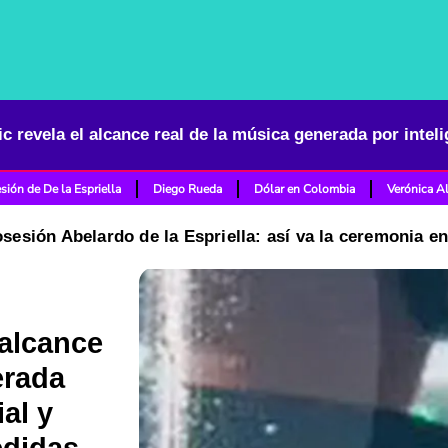
sión de De la Espriella
Diego Rueda
Dólar en Colombia
Verónica A
osesión Abelardo de la Espriella: así va la ceremonia e
 alcance
erada
ial y