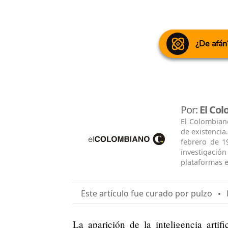
¿De afán
Por:
El Co
El Colombian
de existencia
febrero de 1
investigació
plataformas e
Este artículo fue curado por pulzo
M
La aparición de la inteligencia artif