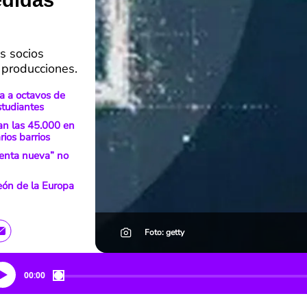
edidas
s socios
s producciones.
a a octavos de
studiantes
an las 45.000 en
ios barrios
uenta nueva” no
peón de la Europa
Foto: getty
00:00