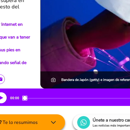
ó supera en
esto del
 Internet en
que van a tener
us pies en
bando señal de
Bandera de Japón (getty) e imagen de refere
00:00
Únete a nuestro c
?
Te lo resumimos
Las noticias más important