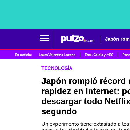
Es noticia:
Laura Valentina Lozano
Enel, Celsia y AES
Pose
TECNOLOGÍA
Japón rompió récord 
rapidez en Internet: p
descargar todo Netfli
segundo
Un experimento tiene extasiado a los