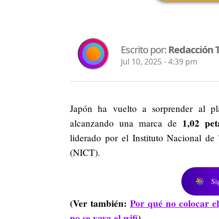
Escrito por:
Redacción 
Jul 10, 2025 - 4:39 pm
Japón ha vuelto a sorprender al pla
1,02 pet
alcanzando una marca de
liderado por el Instituto Nacional d
(NICT).
Si
(Ver también:
Por qué no colocar el
no se vaya el wifi
)