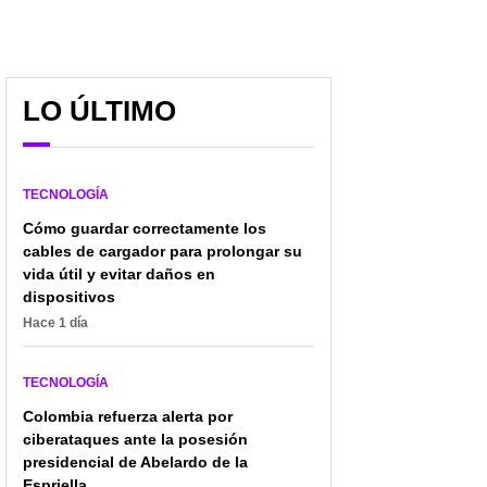
LO ÚLTIMO
Medicamentos en la
'App' de líder de taxistas
mira de aranceles Trump
colombianos cruzó
fronteras; tiene
taxímetro y botón de
TECNOLOGÍA
pánico
Cómo guardar correctamente los
cables de cargador para prolongar su
vida útil y evitar daños en
dispositivos
Hace 1 día
TECNOLOGÍA
Colombia refuerza alerta por
ciberataques ante la posesión
presidencial de Abelardo de la
Espriella