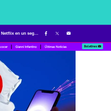
Japón rompió récord de rapidez en Internet: podría descargar todo Netflix en un segundo
Boletines
lcocer
Gianni Infantino
Últimas Noticias