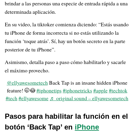
brindar a las personas una especie de entrada rápida a una
determinada aplicación.
En su video, la tiktoker comienza diciendo: “Estás usando
tu iPhone de forma incorrecta si no estás utilizando la
función ‘toque atrás’. Sí, hay un botón secreto en la parte
posterior de tu iPhone”.
Asimismo, detalla paso a paso cómo habilitarlo y sacarle
el máximo provecho.
@ellyawesometech
Back Tap is an insane hidden iPhone
feature! 🤭😳
#iphonetips
#iphonetricks
#apple
#techtok
#tech
#ellyawesome
♬ original sound – ellyawesometech
Pasos para habilitar la función en el
botón ‘Back Tap’ en
iPhone