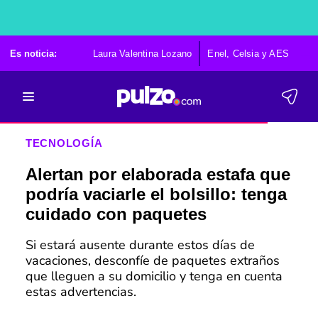
Es noticia:
Laura Valentina Lozano
Enel, Celsia y AES
Po
TECNOLOGÍA
Alertan por elaborada estafa que
podría vaciarle el bolsillo: tenga
cuidado con paquetes
Si estará ausente durante estos días de
vacaciones, desconfíe de paquetes extraños
que lleguen a su domicilio y tenga en cuenta
estas advertencias.