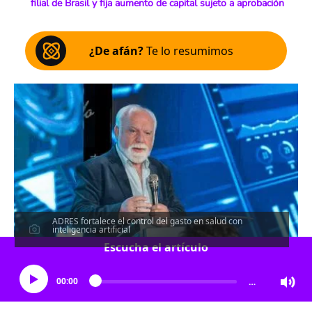
filial de Brasil y fija aumento de capital sujeto a aprobación
¿De afán?
Te lo resumimos
ADRES fortalece el control del gasto en salud con
inteligencia artificial
Escucha el artículo
00:00
…