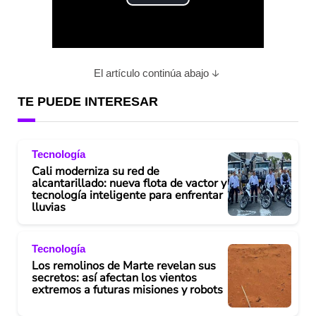
P
l
a
El artículo continúa abajo
y
TE PUEDE INTERESAR
V
Tecnología
i
Cali moderniza su red de
alcantarillado: nueva flota de vactor y
d
tecnología inteligente para enfrentar
lluvias
e
Tecnología
o
Los remolinos de Marte revelan sus
secretos: así afectan los vientos
extremos a futuras misiones y robots