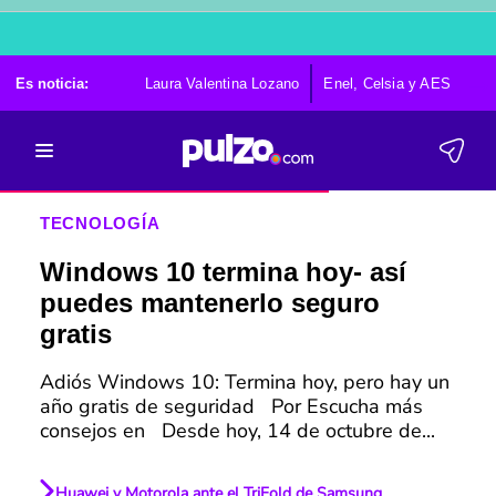
Es noticia:
Laura Valentina Lozano
Enel, Celsia y AES
Po
TECNOLOGÍA
Windows 10 termina hoy- así
puedes mantenerlo seguro
gratis
Adiós Windows 10: Termina hoy, pero hay un
año gratis de seguridad Por Escucha más
consejos en Desde hoy, 14 de octubre de...
Huawei y Motorola ante el TriFold de Samsung