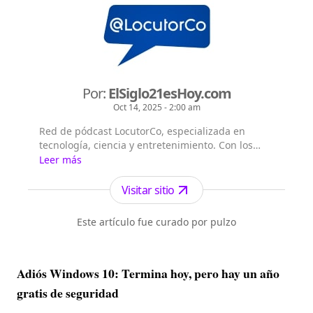
Por:
ElSiglo21esHoy.com
Oct 14, 2025 - 2:00 am
Red de pódcast LocutorCo, especializada en
tecnología, ciencia y entretenimiento. Con los
siguientes títulos pódcast: - El Siglo 21 es Hoy -
Leer más
Flash Diario - Lecturas Misteriosas - EntreVistas
Visitar sitio
Este artículo fue curado por pulzo
Adiós Windows 10: Termina hoy, pero hay un año
gratis de seguridad