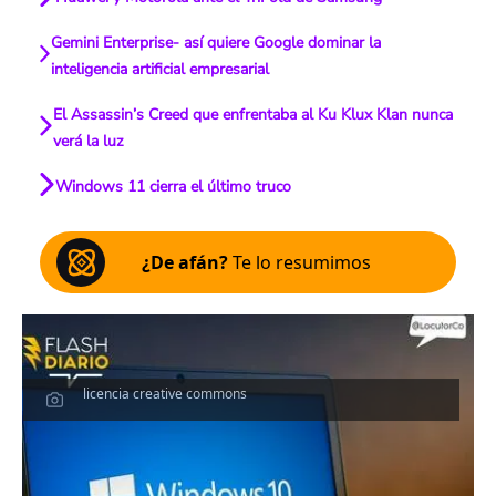
Gemini Enterprise- así quiere Google dominar la
inteligencia artificial empresarial
El Assassin’s Creed que enfrentaba al Ku Klux Klan nunca
verá la luz
Windows 11 cierra el último truco
¿De afán?
Te lo resumimos
licencia creative commons