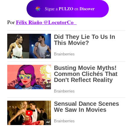
PULZO
Discover
Sigue a
en
Félix Riaño @LocutorCo
Por