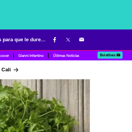
Conserve fresco el perejil en la nevera con estos métodos efectivos para que le dure más
Boletines
lcocer
Gianni Infantino
Últimas Noticias
n Cali