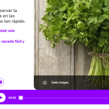
servar la
a en las
e tan rápido.
edad; solo
canasta fácil y
Getty Images.
00:00