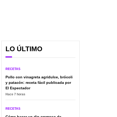
LO ÚLTIMO
RECETAS
Pollo con vinagreta agridulce, brócoli
y patacón: receta fácil publicada por
El Espectador
Hace 7 horas
RECETAS
Cómo hacer un dip cremoso de