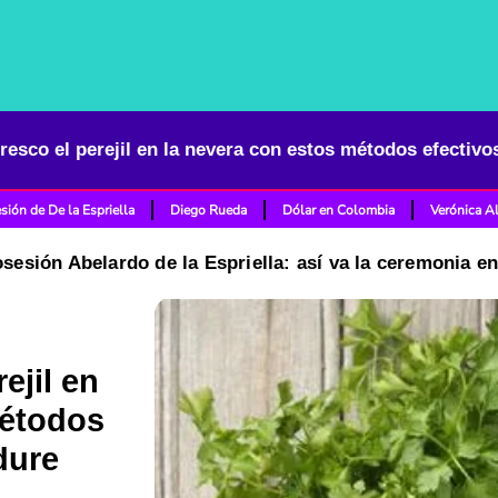
sión de De la Espriella
Diego Rueda
Dólar en Colombia
Verónica A
osesión Abelardo de la Espriella: así va la ceremonia e
ejil en
métodos
dure