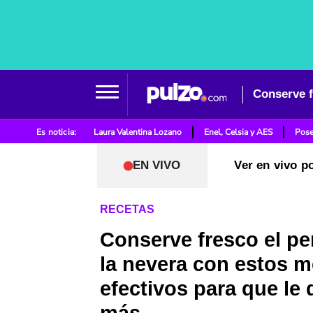
Es noticia:
Laura Valentina Lozano
Enel, Celsia y AES
Pose
EN VIVO
Ver en vivo p
RECETAS
Conserve fresco el per
la nevera con estos 
efectivos para que le 