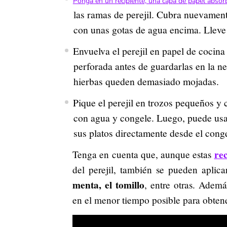
Ponga en un recipiente, una capa de papel absor
las ramas de perejil. Cubra nuevamen
con unas gotas de agua encima. Lleve 
Envuelva el perejil en papel de cocin
perforada antes de guardarlas en la n
hierbas queden demasiado mojadas.
Pique el perejil en trozos pequeños y 
con agua y congele. Luego, puede usar
sus platos directamente desde el cong
re
Tenga en cuenta que, aunque estas
del perejil, también se pueden aplica
menta, el tomillo
, entre otras. Adem
en el menor tiempo posible para obtene