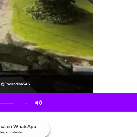
ter @CoviandinaSAS
…
anal en WhatsApp
es, al instante