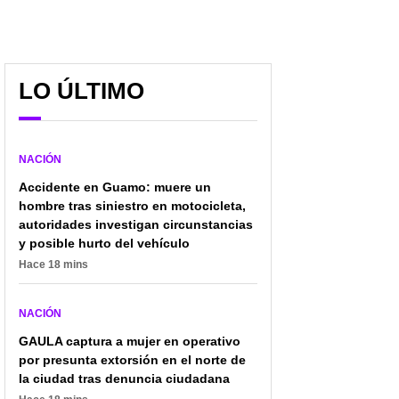
LO ÚLTIMO
NACIÓN
Accidente en Guamo: muere un
hombre tras siniestro en motocicleta,
autoridades investigan circunstancias
y posible hurto del vehículo
Se le creció lío al
Vía al Llano sigue
Hace 18 mins
canciller por pasaportes
cerrada y esta vez el
y será investigado por
bloqueo no fue por el
frenar licitación
clima ni deslizamientos
NACIÓN
GAULA captura a mujer en operativo
por presunta extorsión en el norte de
la ciudad tras denuncia ciudadana