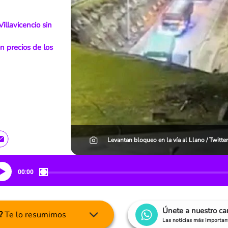
illavicencio sin
on precios de los
Levantan bloqueo en la vía al Llano / Twit
00:00
Únete a nuestro c
?
Te lo resumimos
Las noticias más important