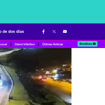
o de dos días
Boletines
lcocer
Gianni Infantino
Últimas Noticias