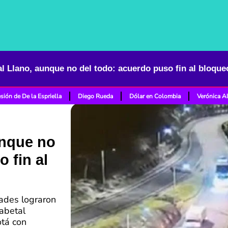
al Llano, aunque no del todo: acuerdo puso fin al bloque
sión de De la Espriella
Diego Rueda
Dólar en Colombia
Verónica A
unque no
 fin al
dades lograron
abetal
otá con