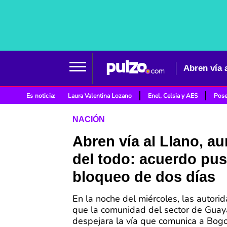
Abren vía 
Es noticia:
Laura Valentina Lozano
Enel, Celsia y AES
Pose
NACIÓN
Abren vía al Llano, a
del todo: acuerdo puso
bloqueo de dos días
En la noche del miércoles, las autori
que la comunidad del sector de Guay
despejara la vía que comunica a Bog