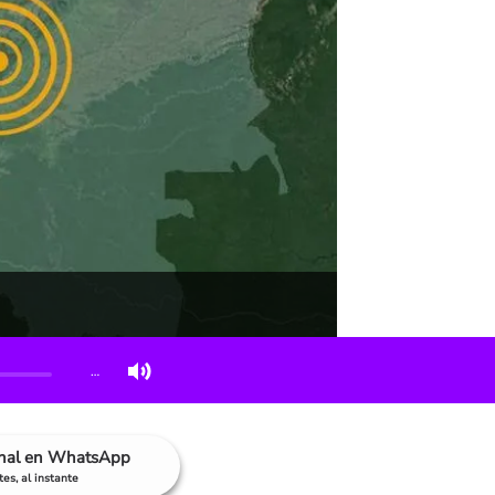
…
anal en WhatsApp
es, al instante