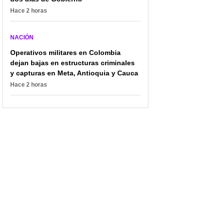
Hace 2 horas
NACIÓN
Operativos militares en Colombia
dejan bajas en estructuras criminales
y capturas en Meta, Antioquia y Cauca
Hace 2 horas
Identifican a conductor
"Estaríamos a dos
que se estrelló en
días": Petro, nostálgico
camioneta y salió
por consulta popular
volando; impactante
tras aprobación de
video
reforma