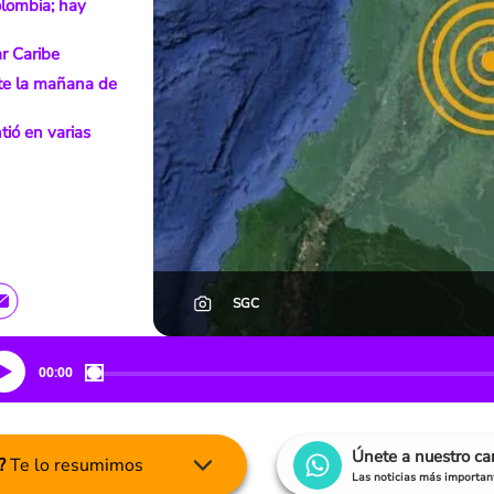
olombia; hay
r Caribe
te la mañana de
tió en varias
SGC
00:00
Únete a nuestro c
?
Te lo resumimos
Las noticias más important