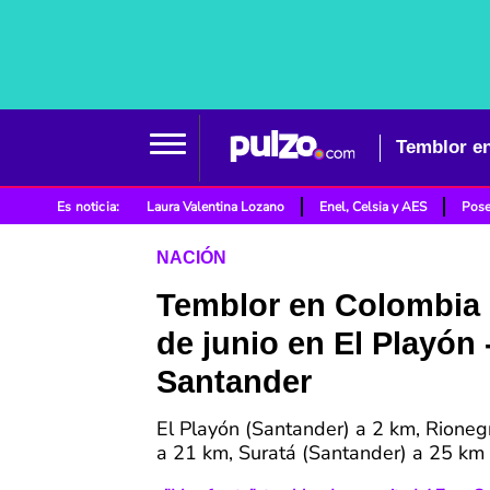
Temblor en
Es noticia:
Laura Valentina Lozano
Enel, Celsia y AES
Pose
NACIÓN
Temblor en Colombia 
de junio en El Playón 
Santander
El Playón (Santander) a 2 km, Rioneg
a 21 km, Suratá (Santander) a 25 km