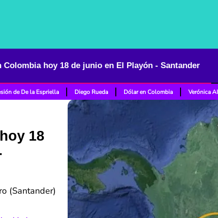
 Colombia hoy 18 de junio en El Playón - Santander
sión de De la Espriella
Diego Rueda
Dólar en Colombia
Verónica A
hoy 18
-
ro (Santander)