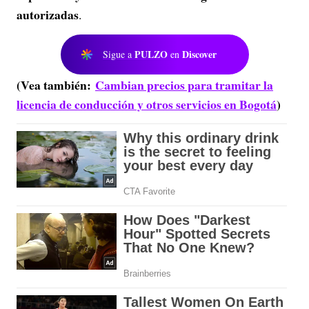
autorizadas
.
PULZO
Discover
Sigue a
en
(Vea también:
Cambian precios para tramitar la
licencia de conducción y otros servicios en Bogotá
)