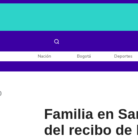
Es noticia:
Laura Valentina Lozano
Enel, Celsia y AES
Nación
Bogotá
Deportes
)
Familia en Sa
del recibo de 