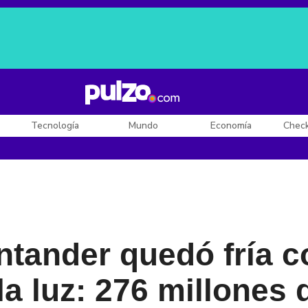
Posesión de De la Espriella
Diego Rueda
Dólar en Colombia
Tecnología
Mundo
Economía
Chec
ntander quedó fría c
la luz: 276 millones