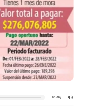
/
…
00:00