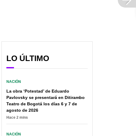
LO ÚLTIMO
NACIÓN
La obra ‘Potestad’ de Eduardo
Pavlovsky se presentará en Ditirambo
Teatro de Bogotá los días 6 y 7 de
Denuncian tarifas
¿Le llegó el recibo de la
agosto de 2026
abismales de luz en
luz muy caro? Estos
Hace 2 mins
Barranquilla; hasta
aparatos son los que
periodista de Blu Radio
más energía consumen
se quejó
NACIÓN