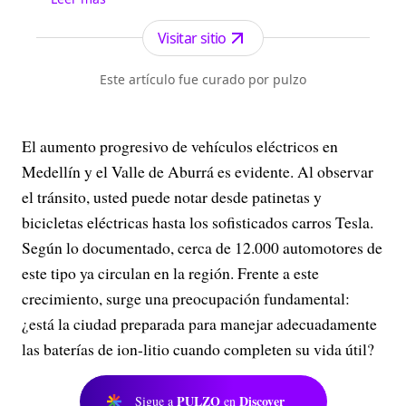
Antioquia. Fundado el 6 de febrero de 1912 por
Francisco de Paula Pérez, se ha especializado en
Visitar sitio
la investigación y generación de contenidos
periodísticos para diferentes plataformas en las
Este artículo fue curado por pulzo
que provee a las a...
El aumento progresivo de vehículos eléctricos en
Medellín y el Valle de Aburrá es evidente. Al observar
el tránsito, usted puede notar desde patinetas y
bicicletas eléctricas hasta los sofisticados carros Tesla.
Según lo documentado, cerca de 12.000 automotores de
este tipo ya circulan en la región. Frente a este
crecimiento, surge una preocupación fundamental:
¿está la ciudad preparada para manejar adecuadamente
las baterías de ion-litio cuando completen su vida útil?
PULZO
Discover
Sigue a
en