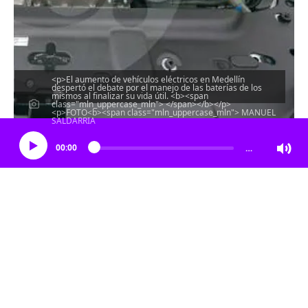
<p>El aumento de vehículos eléctricos en Medellín
despertó el debate por el manejo de las baterías de los
mismos al finalizar su vida útil. <b><span
class="mln_uppercase_mln"> </span></b></p>
<p>FOTO<b><span class="mln_uppercase_mln"> MANUEL
Escucha el artículo
SALDARRIA
00:00
…