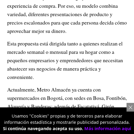
experiencia de compra. Por eso, su modelo combina
variedad, diferentes presentaciones de producto y
precios escalonados para que cada persona decida cómo
aprovechar mejor su dinero.
Esta propuesta está dirigida tanto a quienes realizan el
mercado semanal o mensual para su hogar como a
pequeños empresarios y emprendedores que necesitan
abastecer sus negocios de manera práctica y
conveniente.
Actualmente, Metro Almacén ya cuenta con
supermercados en Bogotá, con sedes en Bosa, Fontibón,
Alquería y Banderas; además de Facatativá, Girón,
Pasto (Único), Pitalito, Medellín (Prado), Neiva,
Usamos "Cookies" propias y de terceros para elaborar
información estadística y mostrarle publicidad personalizada.
Palmira y Cali, donde está presente en Simón Bolívar y
Si continúa navegando acepta su uso.
Más información aquí
La 70.