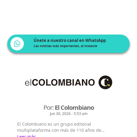
Únete a nuestro canal en WhatsApp
Las noticias más importantes, al instante
Por:
El Colombiano
Jun 30, 2026 - 5:53 am
El Colombiano es un grupo editorial
multiplataforma con más de 110 años de
existencia. Nació en la ciudad de Medellín en
Leer más