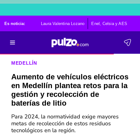
Es noticia:
Laura Valentina Lozano
Enel, Celsia y AES
Po
MEDELLÍN
Aumento de vehículos eléctricos
en Medellín plantea retos para la
gestión y recolección de
baterías de litio
Para 2024, la normatividad exige mayores
metas de recolección de estos residuos
tecnológicos en la región.