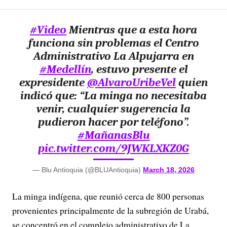
#Video
Mientras que a esta hora
funciona sin problemas el Centro
Administrativo La Alpujarra en
#Medellín
, estuvo presente el
expresidente
@AlvaroUribeVel
quien
indicó que: “La minga no necesitaba
venir, cualquier sugerencia la
pudieron hacer por teléfono”.
#MañanasBlu
pic.twitter.com/9JWKLXKZ0G
— Blu Antioquia (@BLUAntioquia)
March 18, 2026
La minga indígena, que reunió cerca de 800 personas
provenientes principalmente de la subregión de Urabá,
se concentró en el complejo administrativo de La