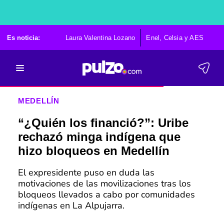
Es noticia:
Laura Valentina Lozano
Enel, Celsia y AES
Po
MEDELLÍN
“¿Quién los financió?”: Uribe
rechazó minga indígena que
hizo bloqueos en Medellín
El expresidente puso en duda las
motivaciones de las movilizaciones tras los
bloqueos llevados a cabo por comunidades
indígenas en La Alpujarra.