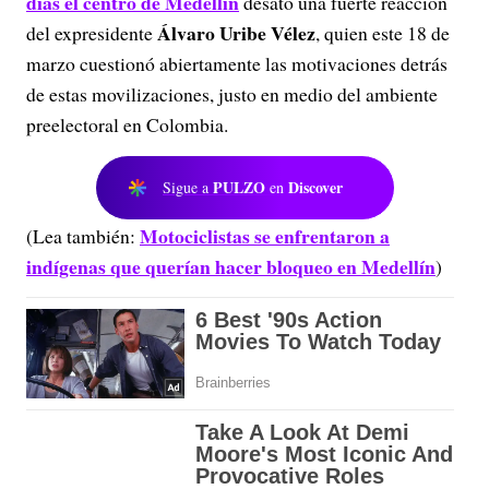
días el centro de Medellín
desató una fuerte reacción
Álvaro Uribe Vélez
del expresidente
, quien este 18 de
marzo cuestionó abiertamente las motivaciones detrás
de estas movilizaciones, justo en medio del ambiente
preelectoral en Colombia.
PULZO
Discover
Sigue a
en
Motociclistas se enfrentaron a
(Lea también:
indígenas que querían hacer bloqueo en Medellín
)