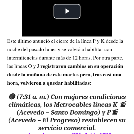
P
l
Este último anunció el cierre de la línea P y K desde la
a
noche del pasado lunes y se volvió a habilitar con
y
intermitencias durante más de 12 horas. Por otra parte,
registraron cambios en su operación
las líneas O y J
V
desde la mañana de este martes pero, tras casi una
hora, volvieron a quedar habilitadas:
i
🟢 (7:31 a. m.) Con mejores condiciones
d
climáticas, los Metrocables líneas K 🚡
e
(Acevedo – Santo Domingo) y P🚡
(Acevedo – El Progreso) restablecen su
o
servicio comercial.