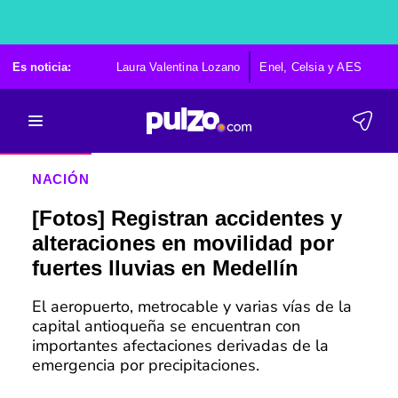
Es noticia:
Laura Valentina Lozano
Enel, Celsia y AES
Po
NACIÓN
[Fotos] Registran accidentes y
alteraciones en movilidad por
fuertes lluvias en Medellín
El aeropuerto, metrocable y varias vías de la
capital antioqueña se encuentran con
importantes afectaciones derivadas de la
emergencia por precipitaciones.