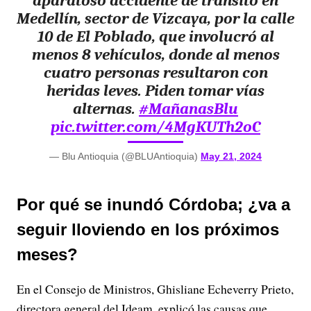
aparatoso accidente de tránsito en
Medellín, sector de Vizcaya, por la calle
10 de El Poblado, que involucró al
menos 8 vehículos, donde al menos
cuatro personas resultaron con
heridas leves. Piden tomar vías
alternas.
#MañanasBlu
pic.twitter.com/4MgKUTh2oC
— Blu Antioquia (@BLUAntioquia)
May 21, 2024
Por qué se inundó Córdoba; ¿va a
seguir lloviendo en los próximos
meses?
En el Consejo de Ministros, Ghisliane Echeverry Prieto,
directora general del Ideam, explicó las causas que