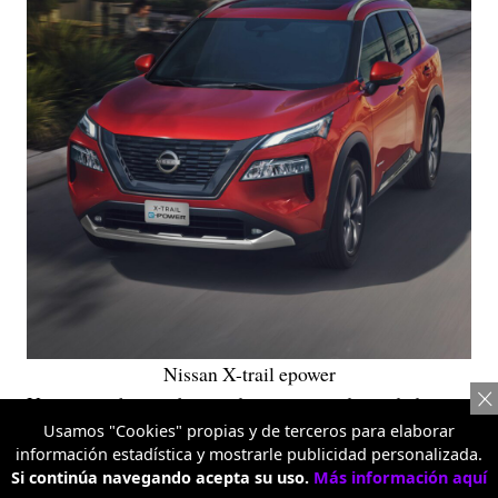
Nissan X-trail epower
Uno que se hace sobre ruedas, atravesando ciudades,
Usamos "Cookies" propias y de terceros para elaborar
carreteras y caminos destapados que conducen a los
información estadística y mostrarle publicidad personalizada.
verdaderos puntos de origen. Porque si el talento nace
Si continúa navegando acepta su uso.
Más información aquí
en cualquier rincón del país, llegar hasta él también