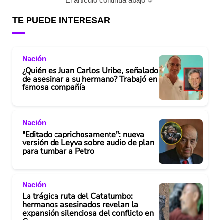
El artículo continúa abajo
y
TE PUEDE INTERESAR
V
Nación
i
¿Quién es Juan Carlos Uribe, señalado
de asesinar a su hermano? Trabajó en
d
famosa compañía
e
Nación
o
"Editado caprichosamente": nueva
versión de Leyva sobre audio de plan
para tumbar a Petro
Nación
La trágica ruta del Catatumbo:
hermanos asesinados revelan la
expansión silenciosa del conflicto en