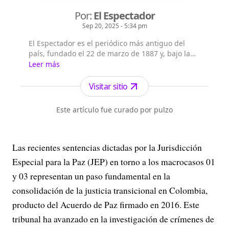
Por:
El Espectador
Sep 20, 2025 - 5:34 pm
El Espectador es el periódico más antiguo del
país, fundado el 22 de marzo de 1887 y, bajo la
dirección de Fidel Cano, es considerado uno de
Leer más
los periódicos más serios y profesionales por su
independencia, credibilidad y objetividad.
Visitar sitio
Este artículo fue curado por pulzo
Las recientes sentencias dictadas por la Jurisdicción
Especial para la Paz (JEP) en torno a los macrocasos 01
y 03 representan un paso fundamental en la
consolidación de la justicia transicional en Colombia,
producto del Acuerdo de Paz firmado en 2016. Este
tribunal ha avanzado en la investigación de crímenes de