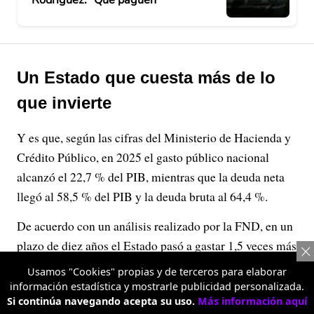
Un Estado que cuesta más de lo
que invierte
Y es que, según las cifras del Ministerio de Hacienda y
Crédito Público, en 2025 el gasto público nacional
alcanzó el 22,7 % del PIB, mientras que la deuda neta
llegó al 58,5 % del PIB y la deuda bruta al 64,4 %.
De acuerdo con un análisis realizado por la FND, en un
plazo de diez años el Estado pasó a gastar 1,5 veces más
en funcionamiento por cada peso que invierte. Es decir,
Usamos "Cookies" propias y de terceros para elaborar
en 2015, por cada peso que se destinaba a inversión $2,6
información estadística y mostrarle publicidad personalizada.
Si continúa navegando acepta su uso.
Más información aquí
se destinaban a funcionamiento, mientras que en 2025