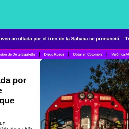
sión de De la Espriella
Diego Rueda
Dólar en Colombia
Verónica A
ada por
e
 que
 un