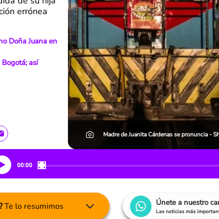
ida de su hija
ación errónea
leno Doña Juana en
 Bogotá; así
Madre de Juanita Cárdenas se pronuncia - 
00:00
Únete a nuestro c
?
Te lo resumimos
Las noticias más important