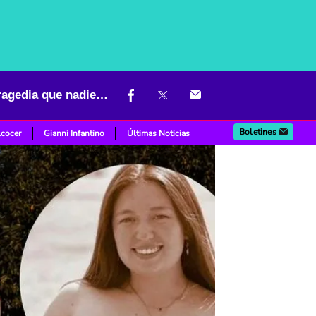
Madre de joven arrollada por el tren de la Sabana se pronunció: “Tragedia que nadie espera”
Boletines
lcocer
Gianni Infantino
Últimas Noticias