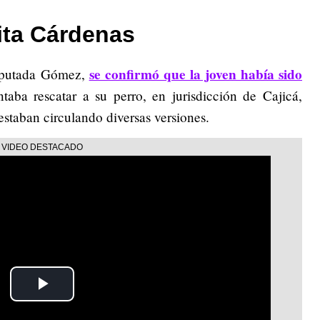
ita Cárdenas
se confirmó que la joven había sido
diputada Gómez,
ntaba rescatar a su perro, en jurisdicción de Cajicá,
staban circulando diversas versiones.
Play