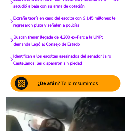
sacudió a bala con su arma de dotación
Extraña teoría en caso del escolta con $ 145 millones: le
regresaron plata y señalan a policías
Buscan frenar llegada de 4.200 ex-Farc a la UNP;
demanda llegó al Consejo de Estado
Identifican a los escoltas asesinados del senador Jairo
Castellanos; les dispararon sin piedad
¿De afán?
Te lo resumimos