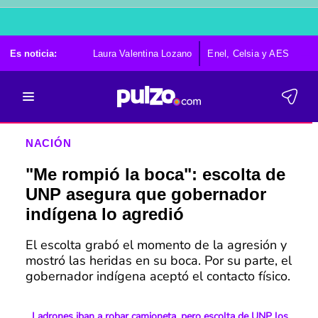
Es noticia:
Laura Valentina Lozano
Enel, Celsia y AES
Po
NACIÓN
"Me rompió la boca": escolta de
UNP asegura que gobernador
indígena lo agredió
El escolta grabó el momento de la agresión y
mostró las heridas en su boca. Por su parte, el
gobernador indígena aceptó el contacto físico.
Ladrones iban a robar camioneta, pero escolta de UNP los