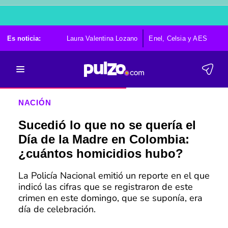
Es noticia:
Laura Valentina Lozano
Enel, Celsia y AES
Po
NACIÓN
Sucedió lo que no se quería el
Día de la Madre en Colombia:
¿cuántos homicidios hubo?
La Policía Nacional emitió un reporte en el que
indicó las cifras que se registraron de este
crimen en este domingo, que se suponía, era
día de celebración.