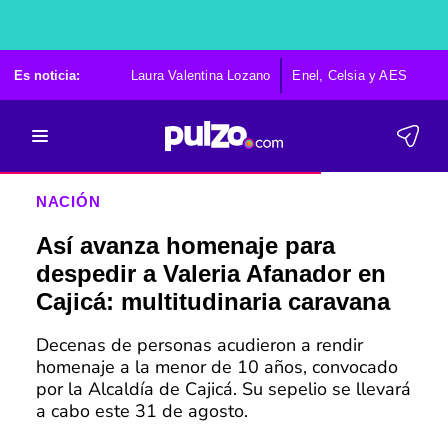
Es noticia:
Laura Valentina Lozano
Enel, Celsia y AES
Po
NACIÓN
Así avanza homenaje para
despedir a Valeria Afanador en
Cajicá: multitudinaria caravana
Decenas de personas acudieron a rendir
homenaje a la menor de 10 años, convocado
por la Alcaldía de Cajicá. Su sepelio se llevará
a cabo este 31 de agosto.