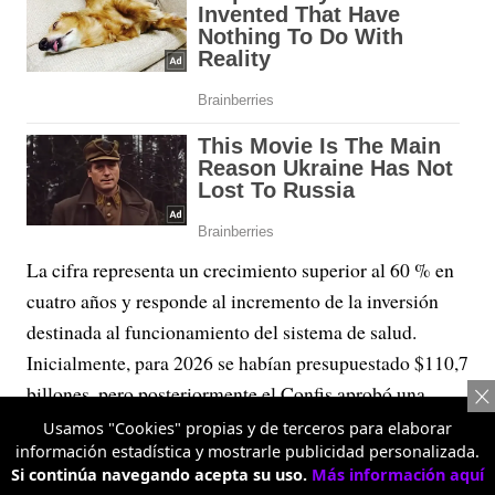
La cifra representa un crecimiento superior al 60 % en
cuatro años y responde al incremento de la inversión
destinada al funcionamiento del sistema de salud.
Inicialmente, para 2026 se habían presupuestado $110,7
billones, pero posteriormente el Confis aprobó una
adición de $4 billones y actualmente avanza una nueva
Usamos "Cookies" propias y de terceros para elaborar
información estadística y mostrarle publicidad personalizada.
adición cercana a $1 billón.
Si continúa navegando acepta su uso.
Más información aquí