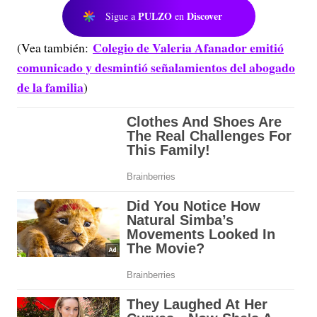
PULZO
Discover
Sigue a
en
Colegio de Valeria Afanador emitió
(Vea también:
comunicado y desmintió señalamientos del abogado
de la familia
)