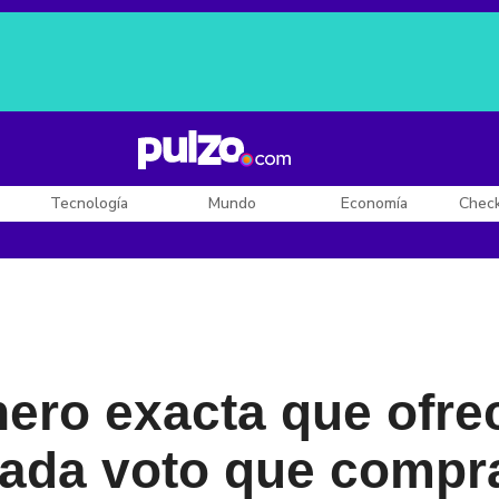
Posesión de De la Espriella
Diego Rueda
Dólar en Colombia
Tecnología
Mundo
Economía
Chec
nero exacta que ofre
cada voto que compr