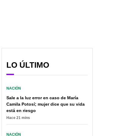
Con voz entrecortada y
La dramática crónica de
con elogios a ‘Julito’, así
piloto profesional que
se despidió Vicky Dávila
terminó fumando bazuco
de La W
en el Bronx
LO ÚLTIMO
NACIÓN
Sale a la luz error en caso de María
Camila Potosí; mujer dice que su vida
está en riesgo
Hace 21 mins
NACIÓN