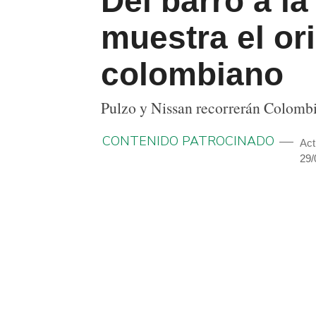
Del barro a la
muestra el ori
colombiano
Pulzo y Nissan recorrerán Colombia 
CONTENIDO PATROCINADO
Act
29/
COMPARTIR
TWITTEAR