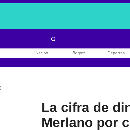
Es noticia:
Laura Valentina Lozano
Enel, Celsia y AES
Nación
Bogotá
Deportes
)
La cifra de di
Merlano por 