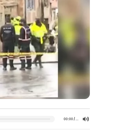
/
…
00:00