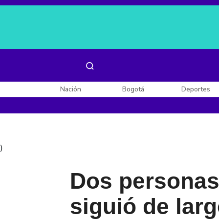
Es noticia:
Laura Valentina Lozano
Enel, Celsia y AES
Nación
Bogotá
Deportes
)
Dos personas
siguió de larg