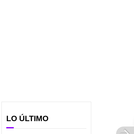
Vida de obreros quedó
Imágenes muestran
‘pendiendo de un hilo’
dimensión de tragedia
tras colapso de andamio
por accidente de tren en
en Barranquilla
Taiwán; aumentan
muertos
LO ÚLTIMO