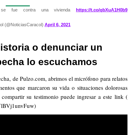
, se fue contra una vivienda
https://t.co/qbXuA1H0b9
ol (@NoticiasCaracol)
April 6, 2021
istoria o denunciar un
pecha lo escuchamos
echa, de Pulzo.com, abrimos el micrófono para relatos
omentos que marcaron su vida o situaciones dolorosas
 compartir su testimonio puede ingresar a este link (
iYlBVj1unvFuw)