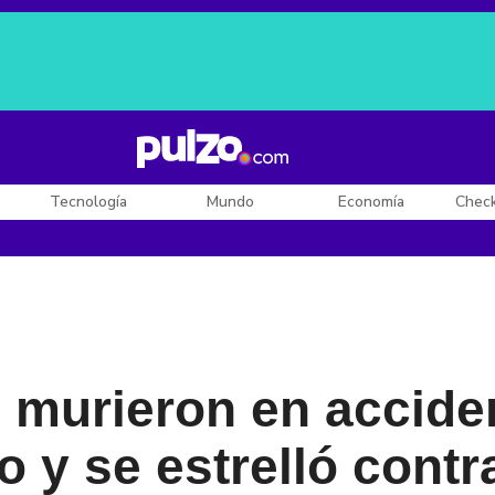
Posesión de De la Espriella
Diego Rueda
Dólar en Colombia
Tecnología
Mundo
Economía
Chec
 murieron en accide
o y se estrelló cont