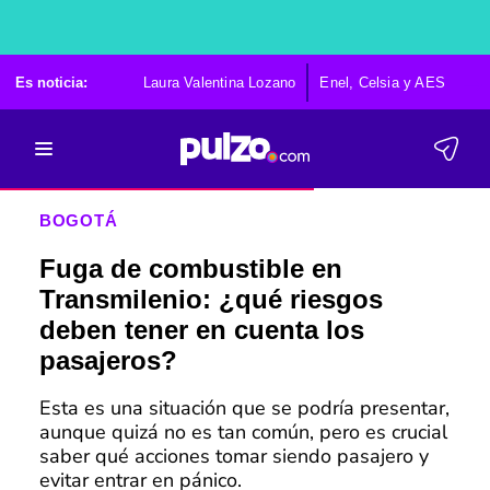
Es noticia:
Laura Valentina Lozano
Enel, Celsia y AES
Po
BOGOTÁ
Fuga de combustible en
Transmilenio: ¿qué riesgos
deben tener en cuenta los
pasajeros?
Esta es una situación que se podría presentar,
aunque quizá no es tan común, pero es crucial
saber qué acciones tomar siendo pasajero y
evitar entrar en pánico.