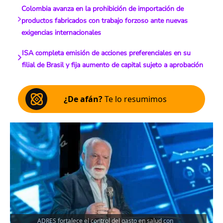
Colombia avanza en la prohibición de importación de
productos fabricados con trabajo forzoso ante nuevas
exigencias internacionales
ISA completa emisión de acciones preferenciales en su
filial de Brasil y fija aumento de capital sujeto a aprobación
¿De afán?
Te lo resumimos
ADRES fortalece el control del gasto en salud con