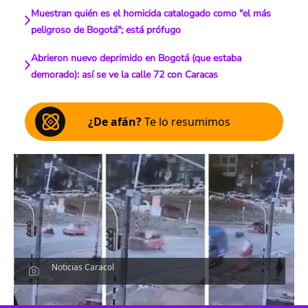
Muestran quién es el homicida catalogado como "el más
peligroso de Bogotá"; está prófugo
Abrieron nuevo deprimido en Bogotá (que estaba
demorado): así se ve la calle 72 con Caracas
¿De afán?
Te lo resumimos
Noticias Caracol
Escucha el artículo