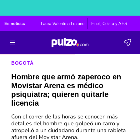
Es noticia:
Laura Valentina Lozano
Enel, Celsia y AES
Po
BOGOTÁ
Hombre que armó zaperoco en
Movistar Arena es médico
psiquiatra; quieren quitarle
licencia
Con el correr de las horas se conocen más
detalles del hombre que golpeó un carro y
atropelló a un ciudadano durante una rabieta
afuera del Movistar Arena.