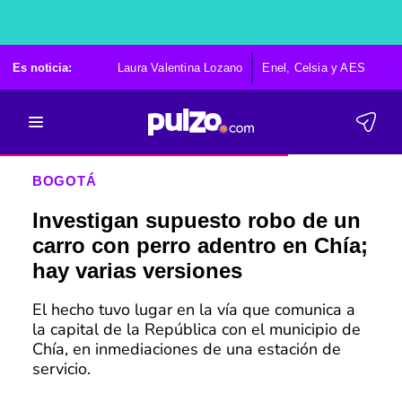
Es noticia:
Laura Valentina Lozano
Enel, Celsia y AES
Po
BOGOTÁ
Investigan supuesto robo de un
carro con perro adentro en Chía;
hay varias versiones
El hecho tuvo lugar en la vía que comunica a
la capital de la República con el municipio de
Chía, en inmediaciones de una estación de
servicio.