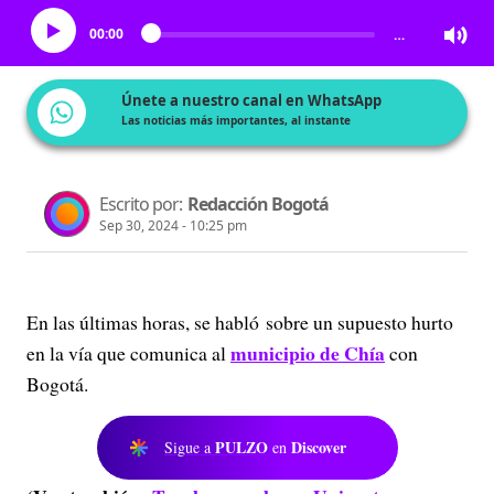
00:00
…
Únete a nuestro canal en WhatsApp
Las noticias más importantes, al instante
Escrito por:
Redacción Bogotá
Sep 30, 2024 - 10:25 pm
En las últimas horas, se habló sobre un supuesto hurto
municipio de Chía
en la vía que comunica al
con
Bogotá.
PULZO
Discover
Sigue a
en