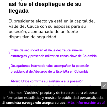
así fue el despliegue de su
llegada
El presidente electo ya está en la capital del
Valle del Cauca con su esposas para su
posesión, acompañado de un fuerte
dispositivo de seguridad.
Crisis de seguridad en el Valle del Cauca: nuevas
estrategias y presencia militar en zonas clave de Colombia
Delegaciones internacionales acompañan la posesión
presidencial de Abelardo de la Espriella en Colombia
Álvaro Uribe confirma su asistencia a la posesión
presidencial de Abelardo De La Espriella en Cali este 7 de
Usamos "Cookies" propias y de terceros para elaborar
agosto
información estadística y mostrarle publicidad personalizada.
Si continúa navegando acepta su uso.
Más información aquí
Encuentran cilindro bomba en vía a Medellín, horas antes