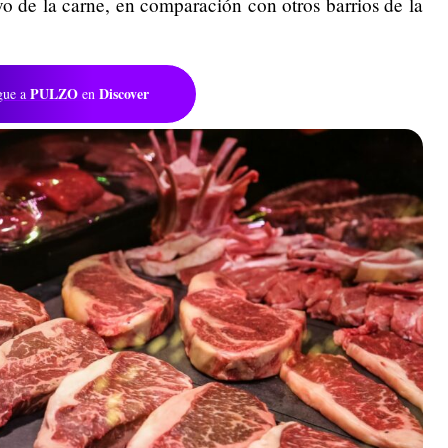
o de la carne, en comparación con otros barrios de la
PULZO
Discover
gue a
en