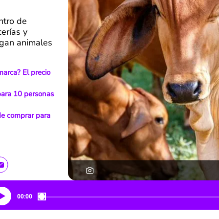
entro de
erías y
egan animales
arca? El precio
para 10 personas
de comprar para
00:00