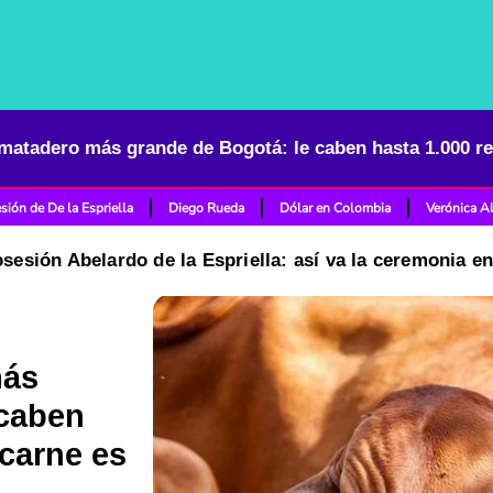
sión de De la Espriella
Diego Rueda
Dólar en Colombia
Verónica A
osesión Abelardo de la Espriella: así va la ceremonia e
más
 caben
 carne es