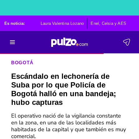
Es noticia:
Laura Valentina Lozano
Enel, Celsia y AES
Po
BOGOTÁ
Escándalo en lechonería de
Suba por lo que Policía de
Bogotá halló en una bandeja;
hubo capturas
El operativo nació de la vigilancia constante
en la zona, en una de las localidades más
habitadas de la capital y que también es muy
comercial.