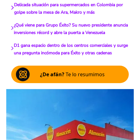
Delicada situación para supermercados en Colombia por
golpe sobre la mesa de Ara, Makro y más
¿Qué viene para Grupo Éxito? Su nuevo presidente anuncia
inversiones récord y abre la puerta a Venezuela
D1 gana espacio dentro de los centros comerciales y surge
una pregunta incómoda para Éxito y otras cadenas
¿De afán?
Te lo resumimos