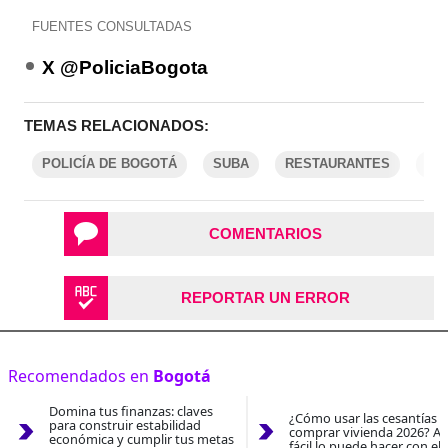
FUENTES CONSULTADAS
X @PoliciaBogota
TEMAS RELACIONADOS:
POLICÍA DE BOGOTÁ
SUBA
RESTAURANTES
DR
COMENTARIOS
REPORTAR UN ERROR
Recomendados en
Bogotá
Domina tus finanzas: claves
¿Cómo usar las cesantías 
para construir estabilidad
comprar vivienda 2026? As
económica y cumplir tus metas
fácil lo puede hacer con el