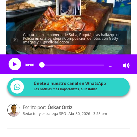
Capturas en lechonería de Suba, Bogotá, tras hallazgo de
Policía en una bandeja / Composición de fotos con Getty
Images y X @PoliciaBogota
Escucha el artículo
00:00
…
Únete a nuestro canal en WhatsApp
Las noticias más importantes, al instante
Escrito por:
Óskar Ortiz
Redactor y estratega SEO
Abr 30, 2026 - 3:53 pm